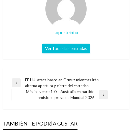
soporteinfix
Ver todas las entradas
Navegación
EE.UU. ataca barco en Ormuz mientras Irán
Entrada
alterna apertura y cierre del estrecho
de
anterior
México vence 1-0 a Australia en partido
entradas
Entrada
amistoso previo al Mundial 2026
siguiente
TAMBIÉN TE PODRÍA GUSTAR