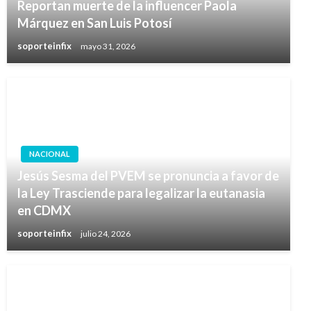
Reportan muerte de la influencer Paola
Márquez en San Luis Potosí
soporteinfix
mayo 31, 2026
NACIONAL
Jesús Sesma del PVEM se pronuncia a favor de
la Ley Trasciende para legalizar la eutanasia
en CDMX
soporteinfix
julio 24, 2026