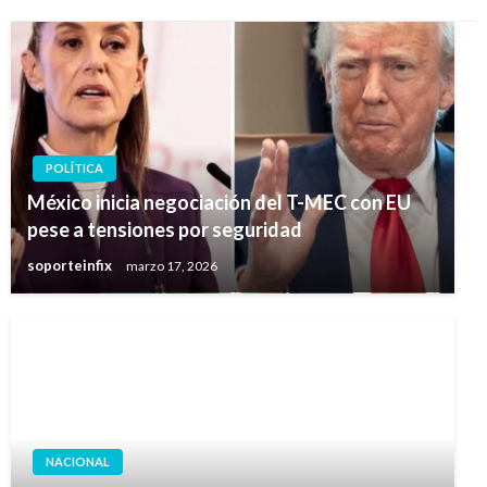
POLÍTICA
México inicia negociación del T-MEC con EU
pese a tensiones por seguridad
soporteinfix
marzo 17, 2026
NACIONAL