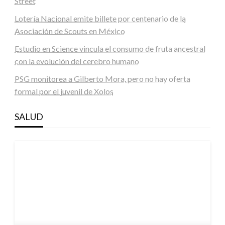
Street
Lotería Nacional emite billete por centenario de la
Asociación de Scouts en México
Estudio en Science vincula el consumo de fruta ancestral
con la evolución del cerebro humano
PSG monitorea a Gilberto Mora, pero no hay oferta
formal por el juvenil de Xolos
SALUD