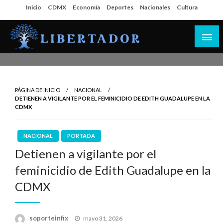
Salta
Inicio
CDMX
Economía
Deportes
Nacionales
Cultura
al
contenido
Libertador MX
PÁGINA DE INICIO
NACIONAL
DETIENEN A VIGILANTE POR EL FEMINICIDIO DE EDITH GUADALUPE EN LA
CDMX
NACIONAL
PORTADA
Detienen a vigilante por el
feminicidio de Edith Guadalupe en la
CDMX
Publicado
soporteinfix
mayo 31, 2026