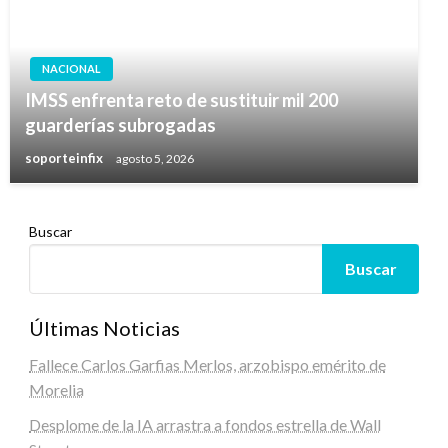
NACIONAL
IMSS enfrenta reto de sustituir mil 200
guarderías subrogadas
soporteinfix
agosto 5, 2026
Buscar
Buscar
Últimas Noticias
Fallece Carlos Garfias Merlos, arzobispo emérito de
Morelia
Desplome de la IA arrastra a fondos estrella de Wall