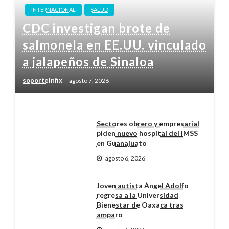
INTERNACIONAL
SALUD
CDC investigan brote de
salmonela en EE.UU. vinculado
a jalapeños de Sinaloa
soporteinfix
agosto 7, 2026
Sectores obrero y empresarial
piden nuevo hospital del IMSS
en Guanajuato
agosto 6, 2026
Joven autista Ángel Adolfo
regresa a la Universidad
Bienestar de Oaxaca tras
amparo