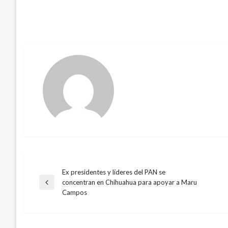
Ex presidentes y líderes del PAN se
Navegación
concentran en Chihuahua para apoyar a Maru
Entrada
Campos
anterior
de