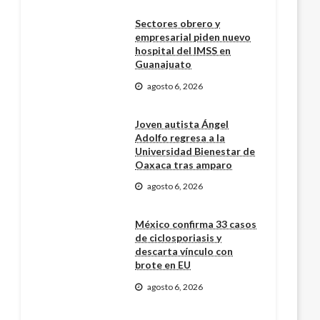
Sectores obrero y
empresarial piden nuevo
hospital del IMSS en
Guanajuato
agosto 6, 2026
Joven autista Ángel
Adolfo regresa a la
Universidad Bienestar de
Oaxaca tras amparo
agosto 6, 2026
México confirma 33 casos
de ciclosporiasis y
descarta vínculo con
brote en EU
agosto 6, 2026