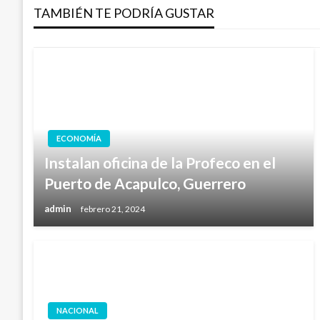
entradas
TAMBIÉN TE PODRÍA GUSTAR
ECONOMÍA
Instalan oficina de la Profeco en el
Puerto de Acapulco, Guerrero
admin
febrero 21, 2024
NACIONAL