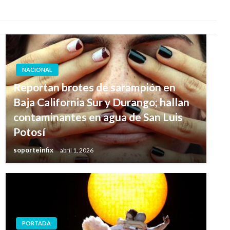
NACIONAL
Reportan brotes de sarampión en
Baja California Sur y Durango; hallan
contaminantes en agua de San Luis
Potosí
soporteinfix
abril 1, 2026
PORTADA