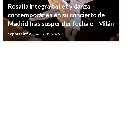
Rosalía integra ballet y danza
contemporánea en su concierto de
Madrid tras suspender fecha en Milán
soporteinfix
marzo 31, 2026