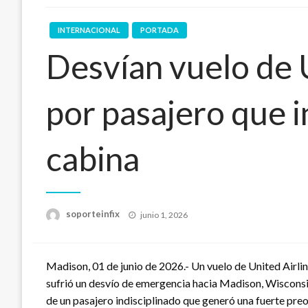
INTERNACIONAL
PORTADA
Desvían vuelo de 
por pasajero que 
cabina
Publicado
soporteinfix
junio 1, 2026
en
Madison, 01 de junio de 2026.- Un vuelo de United Airli
sufrió un desvío de emergencia hacia Madison, Wisconsi
de un pasajero indisciplinado que generó una fuerte pre