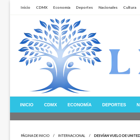
Salta
Inicio
CDMX
Economía
Deportes
Nacionales
Cultura
al
contenido
Libertador MX
INICIO
CDMX
ECONOMÍA
DEPORTES
N
PÁGINA DE INICIO
INTERNACIONAL
DESVÍAN VUELO DE UNITE