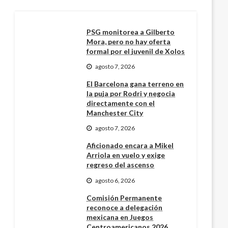
PSG monitorea a Gilberto
Mora, pero no hay oferta
formal por el juvenil de Xolos
agosto 7, 2026
El Barcelona gana terreno en
la puja por Rodri y negocia
directamente con el
Manchester City
agosto 7, 2026
Aficionado encara a Mikel
Arriola en vuelo y exige
regreso del ascenso
agosto 6, 2026
Comisión Permanente
reconoce a delegación
mexicana en Juegos
Centroamericanos 2026