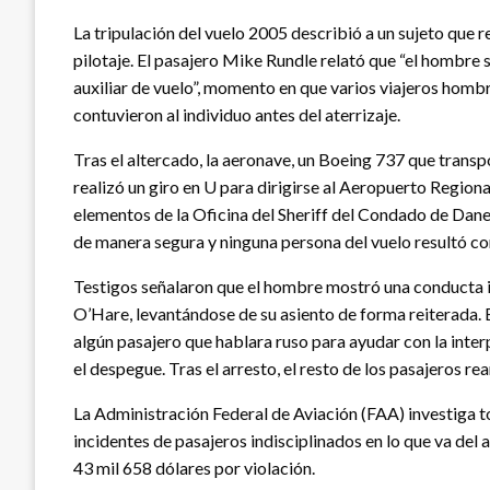
La tripulación del vuelo 2005 describió a un sujeto que r
pilotaje. El pasajero Mike Rundle relató que “el hombre s
auxiliar de vuelo”, momento en que varios viajeros hombr
contuvieron al individuo antes del aterrizaje.
Tras el altercado, la aeronave, un Boeing 737 que transp
realizó un giro en U para dirigirse al Aeropuerto Regio
elementos de la Oficina del Sheriff del Condado de Dane y
de manera segura y ninguna persona del vuelo resultó con
Testigos señalaron que el hombre mostró una conducta ir
O’Hare, levantándose de su asiento de forma reiterada. E
algún pasajero que hablara ruso para ayudar con la inter
el despegue. Tras el arresto, el resto de los pasajeros re
La Administración Federal de Aviación (FAA) investiga 
incidentes de pasajeros indisciplinados en lo que va del 
43 mil 658 dólares por violación.