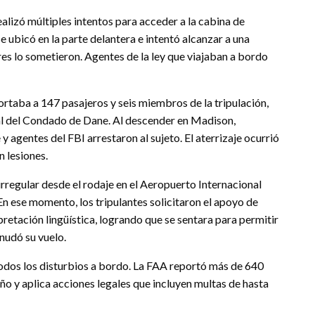
ealizó múltiples intentos para acceder a la cabina de
e ubicó en la parte delantera e intentó alcanzar a una
es lo sometieron. Agentes de la ley que viajaban a bordo
ortaba a 147 pasajeros y seis miembros de la tripulación,
nal del Condado de Dane. Al descender en Madison,
 agentes del FBI arrestaron al sujeto. El aterrizaje ocurrió
 lesiones.
regular desde el rodaje en el Aeropuerto Internacional
n ese momento, los tripulantes solicitaron el apoyo de
pretación lingüística, logrando que se sentara para permitir
anudó su vuelo.
todos los disturbios a bordo. La FAA reportó más de 640
año y aplica acciones legales que incluyen multas de hasta