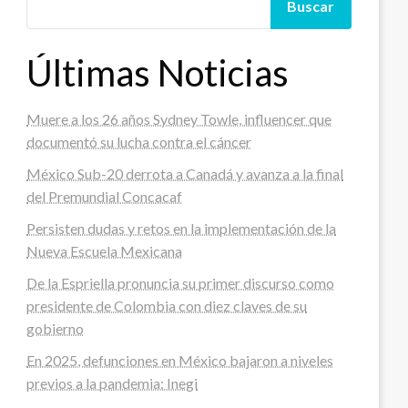
Buscar
Últimas Noticias
Muere a los 26 años Sydney Towle, influencer que
documentó su lucha contra el cáncer
México Sub-20 derrota a Canadá y avanza a la final
del Premundial Concacaf
Persisten dudas y retos en la implementación de la
Nueva Escuela Mexicana
De la Espriella pronuncia su primer discurso como
presidente de Colombia con diez claves de su
gobierno
En 2025, defunciones en México bajaron a niveles
previos a la pandemia: Inegi