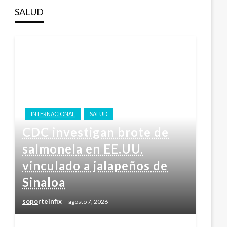
SALUD
INTERNACIONAL
SALUD
CDC investigan brote de
salmonela en EE.UU.
vinculado a jalapeños de
Sinaloa
soporteinfix
agosto 7, 2026