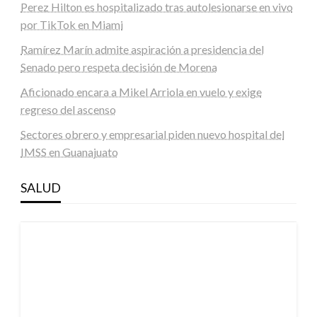
Perez Hilton es hospitalizado tras autolesionarse en vivo
por TikTok en Miami
Ramírez Marín admite aspiración a presidencia del
Senado pero respeta decisión de Morena
Aficionado encara a Mikel Arriola en vuelo y exige
regreso del ascenso
Sectores obrero y empresarial piden nuevo hospital del
IMSS en Guanajuato
SALUD