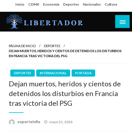
Salta
Inicio
CDMX
Economía
Deportes
Nacionales
Cultura
al
contenido
Libertador MX
PÁGINA DE INICIO
DEPORTES
DEJAN MUERTOS, HERIDOS Y CIENTOS DE DETENIDOS LOS DISTURBIOS
EN FRANCIA TRAS VICTORIA DEL PSG
DEPORTES
INTERNACIONAL
PORTADA
Dejan muertos, heridos y cientos de
detenidos los disturbios en Francia
tras victoria del PSG
Publicado
soporteinfix
mayo 31, 2026
en