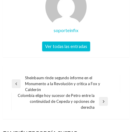
soporteinfix
Ver todas las entradas
Navegación
Sheinbaum rinde segundo informe en el
Monumento a la Revolución y critica a Fox y
de
Entrada
Calderón
anterior
entradas
Colombia elige hoy sucesor de Petro entre la
continuidad de Cepeda y opciones de
Entrada
derecha
siguiente