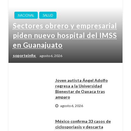
NACIONAL
SALUD
Sectores obrero y empresarial
piden nuevo hospital del IMSS
en Guanajuato
soporteinfix
agosto 6, 2026
Joven autista Ángel Adolfo
regresa a la Universidad
Bienestar de Oaxaca tras
amparo
agosto 6, 2026
México confirma 33 casos de
ciclosporiasis y descarta