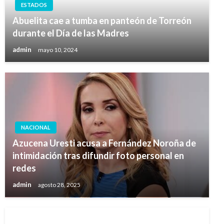
ESTADOS
Abuelita cae a tumba en panteón de Torreón
durante el Día de las Madres
admin
mayo 10, 2024
NACIONAL
Azucena Uresti acusa a Fernández Noroña de
intimidación tras difundir foto personal en
redes
admin
agosto 28, 2025