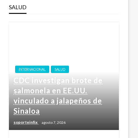
SALUD
INTERNACIONAL
SALUD
CDC investigan brote de
salmonela en EE.UU.
vinculado a jalapeños de
Sinaloa
soporteinfix
agosto 7, 2026