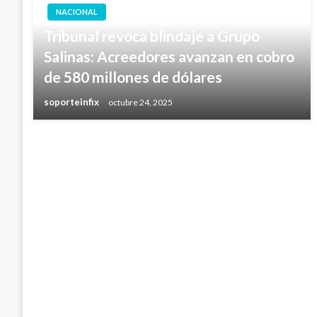
NACIONAL
Tribunal revoca blindaje a Grupo
Salinas: Acreedores avanzan en cobro
de 580 millones de dólares
soporteinfix
octubre 24, 2025