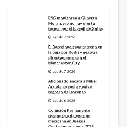
PSG monitorea a Gilberto
Mora, pero no hay oferta
formal por el juvenil de Xolos
agosto 7, 2026
El Barcelona gana terreno en
la puja por Rodri y negocia
directamente con el
Manchester City
agosto 7, 2026
Aficionado encara a Mikel
Arriola en vuelo y exige
regreso del ascenso
agosto 6, 2026
Comisión Permanente
reconoce a delegación
mexicana en Juegos
Centroamericanos 2026