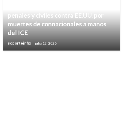
México prepara acciones legales
penales y civiles contra EE.UU. por
muertes de connacionales a manos
del ICE
soporteinfix
julio 12, 2026