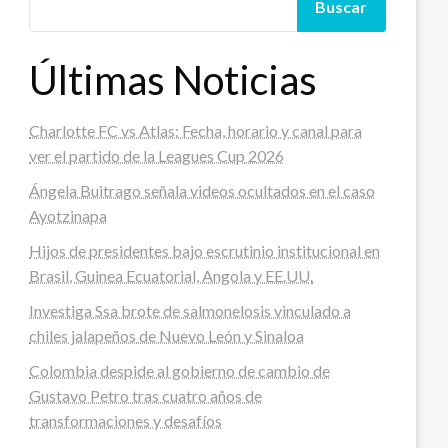
Buscar
Últimas Noticias
Charlotte FC vs Atlas: Fecha, horario y canal para
ver el partido de la Leagues Cup 2026
Ángela Buitrago señala videos ocultados en el caso
Ayotzinapa
Hijos de presidentes bajo escrutinio institucional en
Brasil, Guinea Ecuatorial, Angola y EE.UU.
Investiga Ssa brote de salmonelosis vinculado a
chiles jalapeños de Nuevo León y Sinaloa
Colombia despide al gobierno de cambio de
Gustavo Petro tras cuatro años de
transformaciones y desafíos