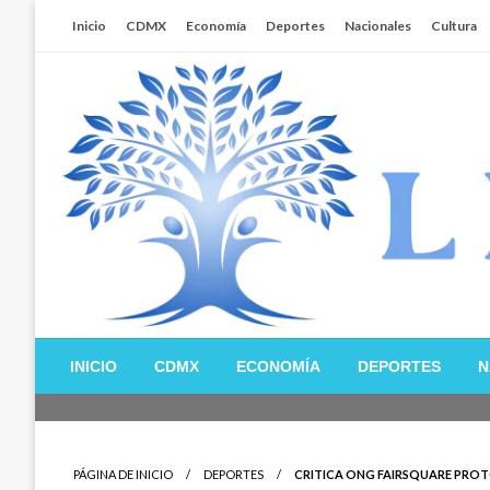
Salta
Inicio
CDMX
Economía
Deportes
Nacionales
Cultura
al
contenido
Libertador MX
INICIO
CDMX
ECONOMÍA
DEPORTES
N
PÁGINA DE INICIO
DEPORTES
CRITICA ONG FAIRSQUARE PROTO