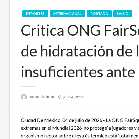
DEPORTES
INTERNACIONAL
PORTADA
SALUD
Critica ONG FairS
de hidratación de 
insuficientes ante
Publicado
soporteinfix
julio 4, 2026
en
Ciudad De México, 04 de julio de 2026.- La ONG FairSqua
extremas en el Mundial 2026 ‘no protege’ a jugadores y e
organismo rector sobre el estrés térmico está ‘totalment