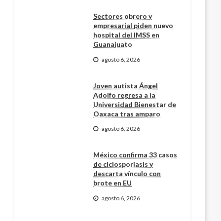
Sectores obrero y
empresarial piden nuevo
hospital del IMSS en
Guanajuato
agosto 6, 2026
Joven autista Ángel
Adolfo regresa a la
Universidad Bienestar de
Oaxaca tras amparo
agosto 6, 2026
México confirma 33 casos
de ciclosporiasis y
descarta vínculo con
brote en EU
agosto 6, 2026