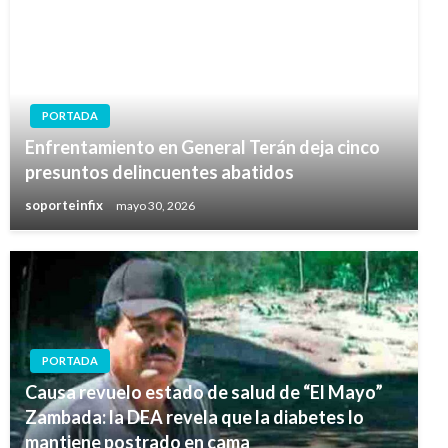
PORTADA
Enfrentamiento en General Terán deja cinco
presuntos delincuentes abatidos
soporteinfix
mayo 30, 2026
PORTADA
Causa revuelo estado de salud de “El Mayo”
Zambada: la DEA revela que la diabetes lo
mantiene postrado en cama