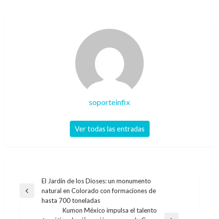
soporteinfix
Ver todas las entradas
Navegación
El Jardín de los Dioses: un monumento
natural en Colorado con formaciones de
de
Entrada
hasta 700 toneladas
anterior
entradas
Kumon México impulsa el talento