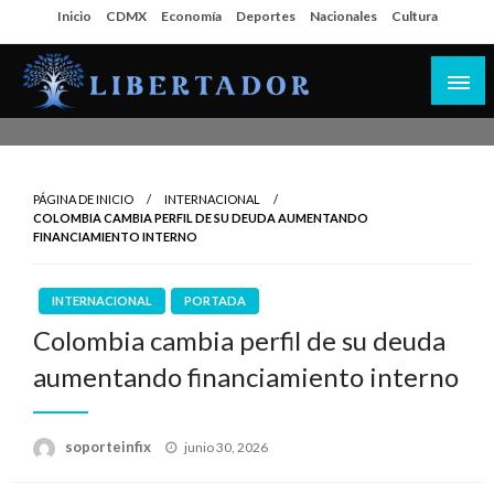
Salta
Inicio
CDMX
Economía
Deportes
Nacionales
Cultura
al
contenido
Libertador MX
PÁGINA DE INICIO
INTERNACIONAL
COLOMBIA CAMBIA PERFIL DE SU DEUDA AUMENTANDO
FINANCIAMIENTO INTERNO
INTERNACIONAL
PORTADA
Colombia cambia perfil de su deuda
aumentando financiamiento interno
Publicado
soporteinfix
junio 30, 2026
en