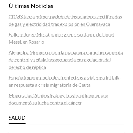
Últimas Noticias
CDMX lanza primer padrón de instaladores certificados
de gas y electricidad tras explosión en Cuernavaca
Fallece Jorge Messi, padre y representante de Lionel
Messi, en Rosario
Alejandro Moreno critica la mañanera como herramienta
de control y señala incongruencia en regulación del
derecho de réplica
España impone controles fronterizos a viajeros de Italia
en respuesta a crisis migratoria de Ceuta
Muere a los 26 años Sydney Towle, influencer que
documentó su lucha contra el cáncer
SALUD