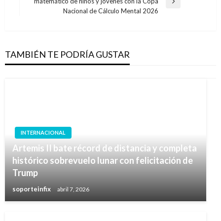
matemático de niños y jóvenes con la Copa
Entrada
Nacional de Cálculo Mental 2026
siguiente
TAMBIÉN TE PODRÍA GUSTAR
INTERNACIONAL
Artemis II bate récord de distancia y completa
histórico sobrevuelo lunar con felicitación de
Trump
soporteinfix
abril 7, 2026