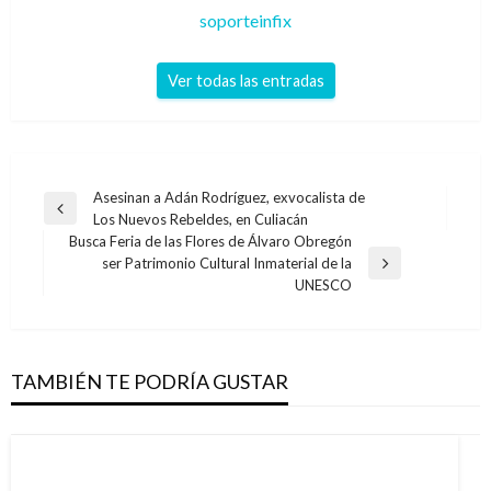
soporteinfix
Ver todas las entradas
Navegación
Asesinan a Adán Rodríguez, exvocalista de
Entrada
Los Nuevos Rebeldes, en Culiacán
de
anterior
Busca Feria de las Flores de Álvaro Obregón
entradas
ser Patrimonio Cultural Inmaterial de la
Entrada
UNESCO
siguiente
TAMBIÉN TE PODRÍA GUSTAR