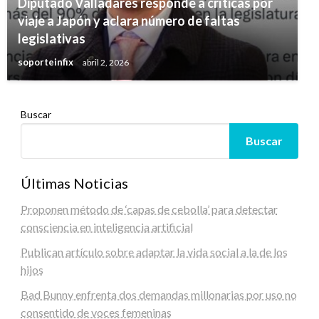
Diputado Valladares responde a críticas por
viaje a Japón y aclara número de faltas
legislativas
soporteinfix
abril 2, 2026
Buscar
Buscar
Últimas Noticias
Proponen método de ‘capas de cebolla’ para detectar
consciencia en inteligencia artificial
Publican artículo sobre adaptar la vida social a la de los
hijos
Bad Bunny enfrenta dos demandas millonarias por uso no
consentido de voces femeninas