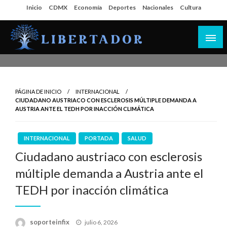
Salta
Inicio
CDMX
Economía
Deportes
Nacionales
Cultura
al
contenido
Libertador MX
PÁGINA DE INICIO
INTERNACIONAL
CIUDADANO AUSTRIACO CON ESCLEROSIS MÚLTIPLE DEMANDA A
AUSTRIA ANTE EL TEDH POR INACCIÓN CLIMÁTICA
INTERNACIONAL
PORTADA
SALUD
Ciudadano austriaco con esclerosis
múltiple demanda a Austria ante el
TEDH por inacción climática
Publicado
soporteinfix
julio 6, 2026