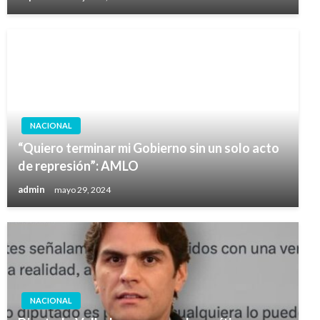
NACIONAL
“Quiero terminar mi Gobierno sin un solo acto
de represión”: AMLO
admin
mayo 29, 2024
NACIONAL