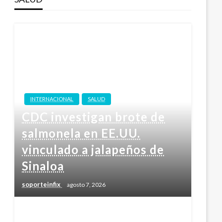
INTERNACIONAL
SALUD
CDC investigan brote de
salmonela en EE.UU.
vinculado a jalapeños de
Sinaloa
soporteinfix
agosto 7, 2026