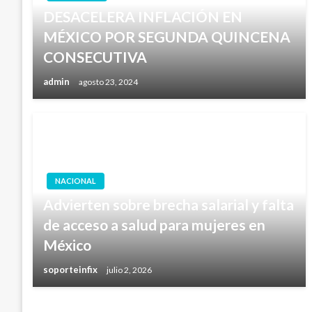
DESACELERA INFLACIÓN EN
MÉXICO POR SEGUNDA QUINCENA
CONSECUTIVA
admin
agosto 23, 2024
NACIONAL
Advierten sobre brecha salarial y falta
de acceso a salud para mujeres en
México
soporteinfix
julio 2, 2026