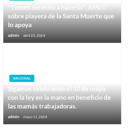
“Tienen derecho a hacerlo”: AMLO
sobre playera de la Santa Muerte que
lo apoya
admin
abril 23, 2024
NACIONAL
Sigamos celebrando el 10 de mayo
con la ley en la mano en beneficio de
las mamás trabajadoras.
admin
mayo 11, 2024