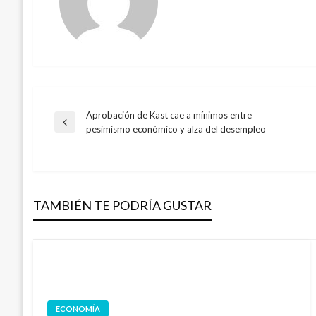
Aprobación de Kast cae a mínimos entre
Navegación
Entrada
pesimismo económico y alza del desempleo
anterior
de
entradas
TAMBIÉN TE PODRÍA GUSTAR
ECONOMÍA