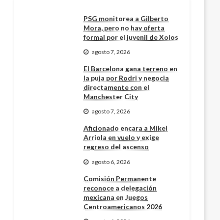
PSG monitorea a Gilberto
Mora, pero no hay oferta
formal por el juvenil de Xolos
agosto 7, 2026
El Barcelona gana terreno en
la puja por Rodri y negocia
directamente con el
Manchester City
agosto 7, 2026
Aficionado encara a Mikel
Arriola en vuelo y exige
regreso del ascenso
agosto 6, 2026
Comisión Permanente
reconoce a delegación
mexicana en Juegos
Centroamericanos 2026