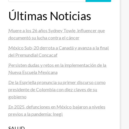
Últimas Noticias
Muere a los 26 años Sydney Towle, influencer que
documentó su lucha contra el cáncer
México Sub-20 derrota a Canadá y avanza a la final
del Premundial Concacaf
Persisten dudas y retos en la implementación de la
Nueva Escuela Mexicana
De la Espriella pronuncia su primer discurso como
presidente de Colombia con diez claves de su
gobierno
En 2025, defunciones en México bajaron a niveles
previos a la pandemia: Inegi
SALUD