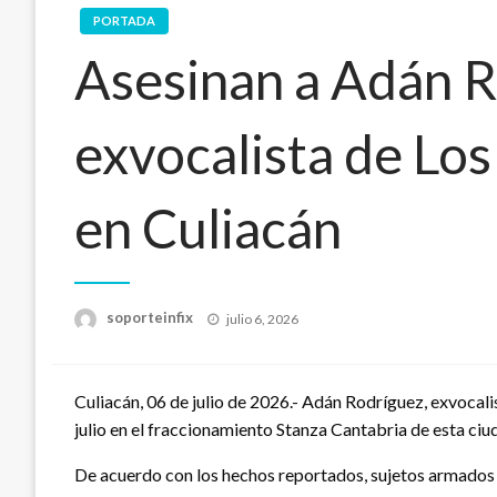
PORTADA
Asesinan a Adán R
exvocalista de Lo
en Culiacán
Publicado
soporteinfix
julio 6, 2026
en
Culiacán, 06 de julio de 2026.- Adán Rodríguez, exvocal
julio en el fraccionamiento Stanza Cantabria de esta ciu
De acuerdo con los hechos reportados, sujetos armados 