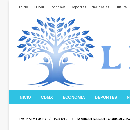
Salta
Inicio
CDMX
Economía
Deportes
Nacionales
Cultura
al
contenido
Libertador MX
INICIO
CDMX
ECONOMÍA
DEPORTES
N
PÁGINA DE INICIO
PORTADA
ASESINAN A ADÁN RODRÍGUEZ, EX