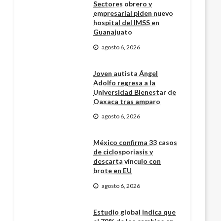
Sectores obrero y
empresarial piden nuevo
hospital del IMSS en
Guanajuato
agosto 6, 2026
Joven autista Ángel
Adolfo regresa a la
Universidad Bienestar de
Oaxaca tras amparo
agosto 6, 2026
México confirma 33 casos
de ciclosporiasis y
descarta vínculo con
brote en EU
agosto 6, 2026
Estudio global indica que