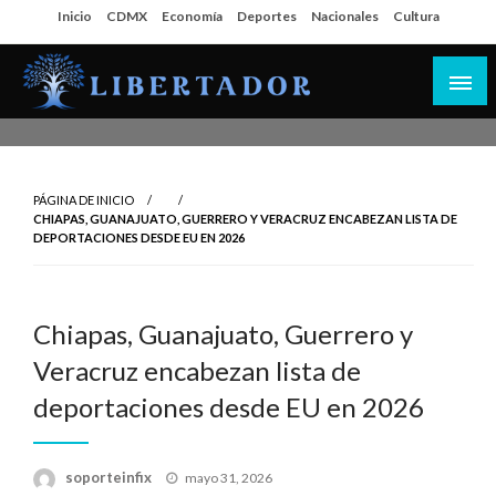
Salta
Inicio
CDMX
Economía
Deportes
Nacionales
Cultura
al
contenido
Libertador MX
PÁGINA DE INICIO
CHIAPAS, GUANAJUATO, GUERRERO Y VERACRUZ ENCABEZAN LISTA DE
DEPORTACIONES DESDE EU EN 2026
Chiapas, Guanajuato, Guerrero y
Veracruz encabezan lista de
deportaciones desde EU en 2026
Publicado
soporteinfix
mayo 31, 2026