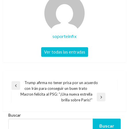
soporteinfix
Ver todas las entradas
Navegación
Trump afirma no tener prisa por un acuerdo
Entrada
con Irán para conseguir un buen trato
de
anterior
Macron felicita al PSG: “¡Una nueva estrella
entradas
Entrada
brilla sobre París!”
siguiente
Buscar
Buscar