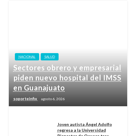
NACIONAL
SALUD
Sectores obrero y empresarial
piden nuevo hospital del IMSS
en Guanajuato
soporteinfix
agosto 6, 2026
Joven autista Ángel Adolfo
regresa a la Universidad
Bienestar de Oaxaca tras