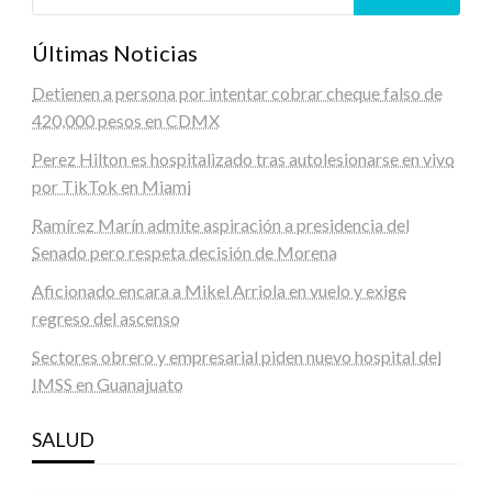
Últimas Noticias
Detienen a persona por intentar cobrar cheque falso de
420,000 pesos en CDMX
Perez Hilton es hospitalizado tras autolesionarse en vivo
por TikTok en Miami
Ramírez Marín admite aspiración a presidencia del
Senado pero respeta decisión de Morena
Aficionado encara a Mikel Arriola en vuelo y exige
regreso del ascenso
Sectores obrero y empresarial piden nuevo hospital del
IMSS en Guanajuato
SALUD