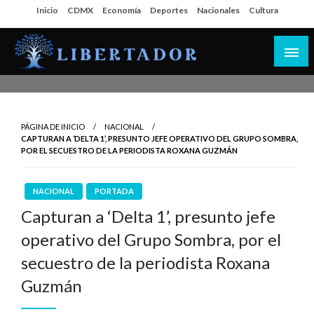
Salta
Inicio
CDMX
Economía
Deportes
Nacionales
Cultura
al
contenido
Libertador MX
PÁGINA DE INICIO
NACIONAL
CAPTURAN A ‘DELTA 1’, PRESUNTO JEFE OPERATIVO DEL GRUPO SOMBRA,
POR EL SECUESTRO DE LA PERIODISTA ROXANA GUZMÁN
NACIONAL
PORTADA
Capturan a ‘Delta 1’, presunto jefe
operativo del Grupo Sombra, por el
secuestro de la periodista Roxana
Guzmán