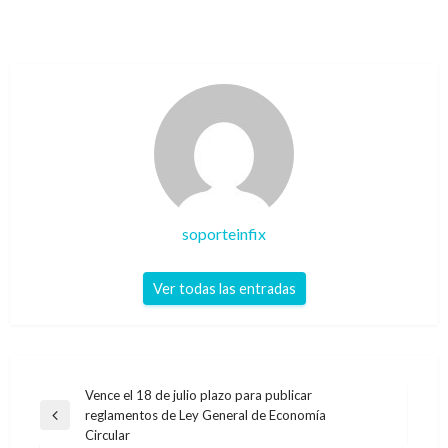
soporteinfix
Ver todas las entradas
Navegación
Vence el 18 de julio plazo para publicar
reglamentos de Ley General de Economía
de
Entrada
Circular
anterior