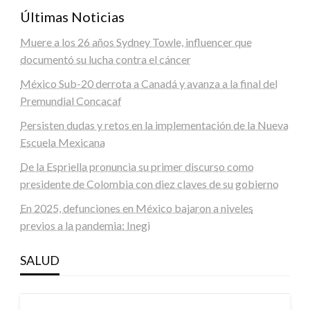
Últimas Noticias
Muere a los 26 años Sydney Towle, influencer que
documentó su lucha contra el cáncer
México Sub-20 derrota a Canadá y avanza a la final del
Premundial Concacaf
Persisten dudas y retos en la implementación de la Nueva
Escuela Mexicana
De la Espriella pronuncia su primer discurso como
presidente de Colombia con diez claves de su gobierno
En 2025, defunciones en México bajaron a niveles
previos a la pandemia: Inegi
SALUD