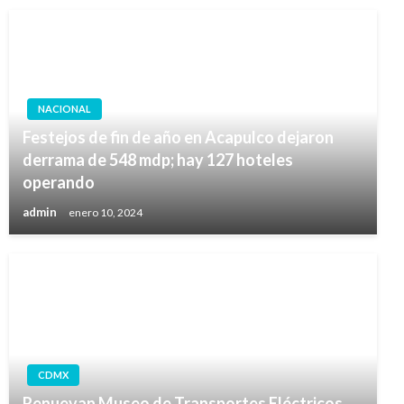
NACIONAL
Festejos de fin de año en Acapulco dejaron
derrama de 548 mdp; hay 127 hoteles
operando
admin
enero 10, 2024
CDMX
Renuevan Museo de Transportes Eléctricos