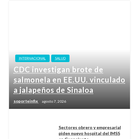
INTERNACIONAL
SALUD
CDC investigan brote de
salmonela en EE.UU. vinculado
a jalapeños de Sinaloa
soporteinfix
agosto 7, 2026
Sectores obrero y empresarial
piden nuevo hospital del IMSS