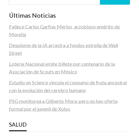
Últimas Noticias
Fallece Carlos Garfias Merlos, arzobispo emérito de
Morelia
Desplome de la IA arrastra a fondos estrella de Wall
Street
Lotería Nacional emite billete por centenario de la
Asociación de Scouts en México
Estudio en Science vincula el consumo de fruta ancestral
con la evolución del cerebro humano
PSG monitorea a Gilberto Mora, pero no hay oferta
formal por el juvenil de Xolos
SALUD