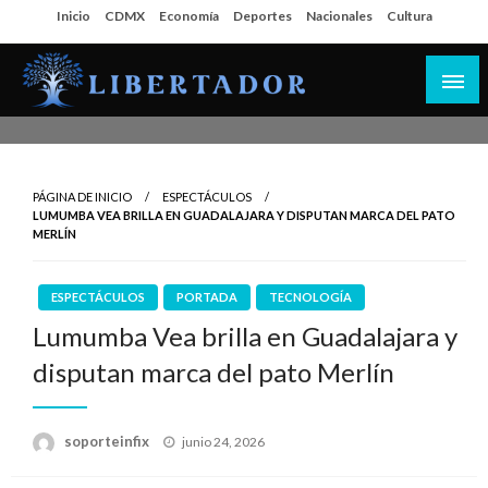
Salta
Inicio
CDMX
Economía
Deportes
Nacionales
Cultura
al
contenido
Libertador MX
PÁGINA DE INICIO
ESPECTÁCULOS
LUMUMBA VEA BRILLA EN GUADALAJARA Y DISPUTAN MARCA DEL PATO
MERLÍN
ESPECTÁCULOS
PORTADA
TECNOLOGÍA
Lumumba Vea brilla en Guadalajara y
disputan marca del pato Merlín
Publicado
soporteinfix
junio 24, 2026
en