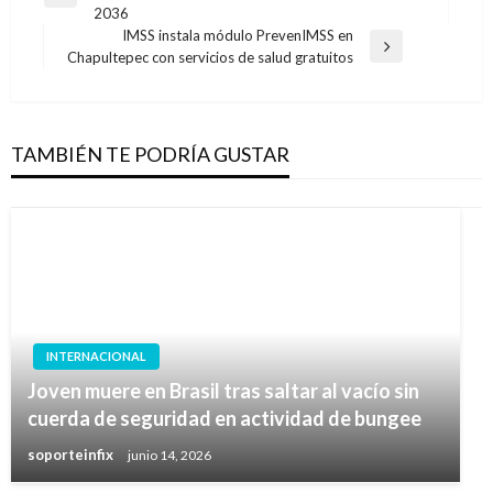
de
Entrada
2036
anterior
entradas
IMSS instala módulo PrevenIMSS en
Entrada
Chapultepec con servicios de salud gratuitos
siguiente
TAMBIÉN TE PODRÍA GUSTAR
INTERNACIONAL
Joven muere en Brasil tras saltar al vacío sin
cuerda de seguridad en actividad de bungee
soporteinfix
junio 14, 2026