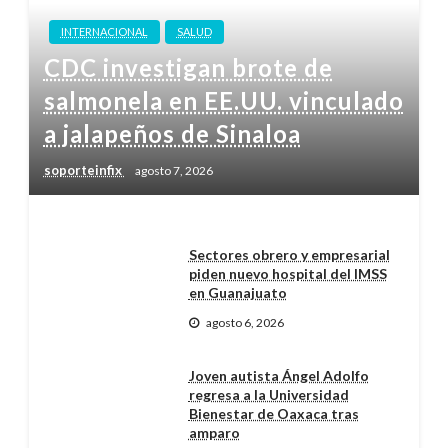
INTERNACIONAL
SALUD
CDC investigan brote de
salmonela en EE.UU. vinculado
a jalapeños de Sinaloa
soporteinfix
agosto 7, 2026
Sectores obrero y empresarial
piden nuevo hospital del IMSS
en Guanajuato
agosto 6, 2026
Joven autista Ángel Adolfo
regresa a la Universidad
Bienestar de Oaxaca tras
amparo