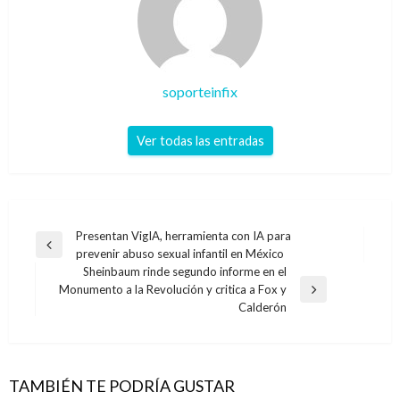
soporteinfix
Ver todas las entradas
Navegación
Presentan VigIA, herramienta con IA para
Entrada
prevenir abuso sexual infantil en México
de
anterior
Sheinbaum rinde segundo informe en el
entradas
Monumento a la Revolución y critica a Fox y
Entrada
Calderón
siguiente
TAMBIÉN TE PODRÍA GUSTAR