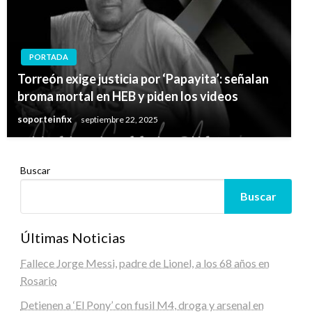
PORTADA
Torreón exige justicia por ‘Papayita’: señalan
broma mortal en HEB y piden los videos
soporteinfix
septiembre 22, 2025
Buscar
Buscar
Últimas Noticias
Fallece Jorge Messi, padre de Lionel, a los 68 años en
Rosario
Detienen a ‘El Pony’ con fusil M4, droga y arsenal en