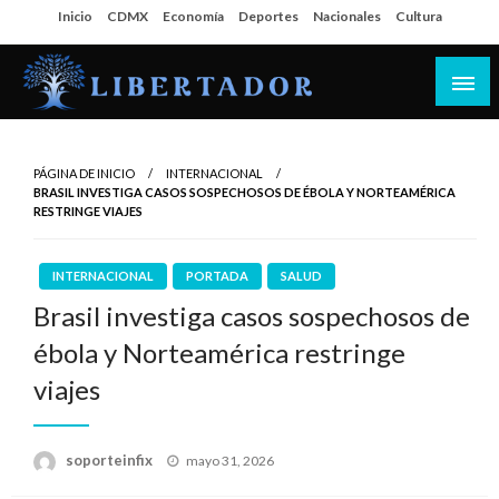
Salta
Inicio
CDMX
Economía
Deportes
Nacionales
Cultura
al
contenido
Libertador MX
PÁGINA DE INICIO
INTERNACIONAL
BRASIL INVESTIGA CASOS SOSPECHOSOS DE ÉBOLA Y NORTEAMÉRICA
RESTRINGE VIAJES
INTERNACIONAL
PORTADA
SALUD
Brasil investiga casos sospechosos de
ébola y Norteamérica restringe
viajes
Publicado
soporteinfix
mayo 31, 2026
en