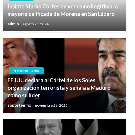
Insiste Marko Cortes en ver como ilegítima la
mayoría calificada de Morena en San Lázaro
admin
agosto 25, 2024
INTERNACIONAL
EE.UU. declara al Cártel de los Soles
organización terrorista y señala a Maduro
como su líder
soporteinfix
noviembre 26, 2025