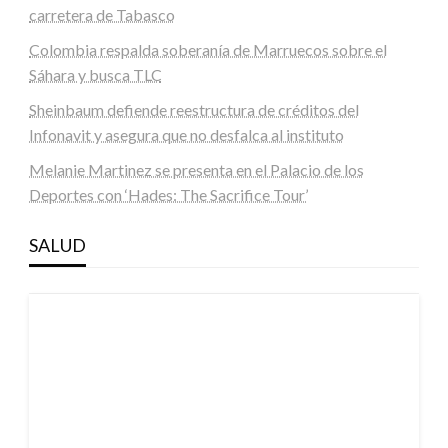
carretera de Tabasco
Colombia respalda soberanía de Marruecos sobre el
Sáhara y busca TLC
Sheinbaum defiende reestructura de créditos del
Infonavit y asegura que no desfalca al instituto
Melanie Martinez se presenta en el Palacio de los
Deportes con ‘Hades: The Sacrifice Tour’
SALUD