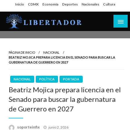
Salta
Inicio
CDMX
Economía
Deportes
Nacionales
Cultura
al
contenido
Libertador MX
PÁGINA DE INICIO
NACIONAL
BEATRIZ MOJICA PREPARA LICENCIA EN EL SENADO PARA BUSCAR LA
GUBERNATURA DE GUERRERO EN 2027
NACIONAL
POLÍTICA
PORTADA
Beatriz Mojica prepara licencia en el
Senado para buscar la gubernatura
de Guerrero en 2027
Publicado
soporteinfix
junio 2, 2026