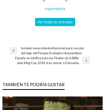
soporteinfix
Ver todas las entradas
Navegación
Instalan mesa interinstitucional para rescate
Entrada
del lago del Parque Ecológico Huayamilpas
de
anterior
España se clasifica para las Finales de la Billie
entradas
Entrada
Jean King Cup 2026 tras vencer a Eslovenia
siguiente
TAMBIÉN TE PODRÍA GUSTAR