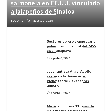
salmonela en EE.UU. vinculado
a jalapeños de Sinaloa
soporteinfix
agosto 7, 2026
Sectores obrero y empresarial
piden nuevo hospital del IMSS
en Guanajuato
agosto 6, 2026
Joven autista Ángel Adolfo
regresa a la Universidad
Bienestar de Oaxaca tras
amparo
agosto 6, 2026
México confirma 33 casos de
ciclosporiasis y descarta