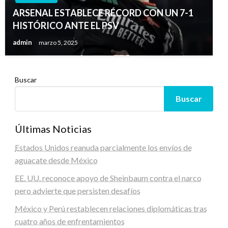
ARSENAL ESTABLECE RÉCORD CON UN 7-1
HISTÓRICO ANTE EL PSV
admin
marzo 5, 2025
Buscar
Buscar
Últimas Noticias
Estados Unidos reanuda parcialmente los envíos de
aguacate desde México
EE. UU. reconoce apoyo de Sheinbaum contra el narco
pero advierte que persisten desafíos
México y Perú restablecen relaciones diplomáticas tras
cuatro años de enfrentamientos