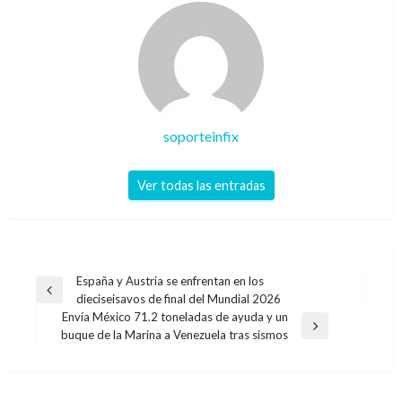
soporteinfix
Ver todas las entradas
Navegación
España y Austria se enfrentan en los
Entrada
dieciseisavos de final del Mundial 2026
de
anterior
Envía México 71.2 toneladas de ayuda y un
entradas
Entrada
buque de la Marina a Venezuela tras sismos
siguiente