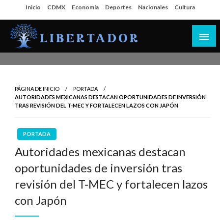
Salta
Inicio
CDMX
Economía
Deportes
Nacionales
Cultura
al
contenido
Libertador MX
PÁGINA DE INICIO
PORTADA
AUTORIDADES MEXICANAS DESTACAN OPORTUNIDADES DE INVERSIÓN
TRAS REVISIÓN DEL T-MEC Y FORTALECEN LAZOS CON JAPÓN
PORTADA
Autoridades mexicanas destacan
oportunidades de inversión tras
revisión del T-MEC y fortalecen lazos
con Japón