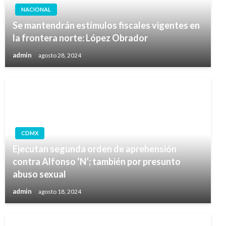
NACIONAL
Se mantendrán estímulos fiscales vigentes en
la frontera norte: López Obrador
admin
agosto 28, 2024
CDMX
Ejecutan segunda orden de aprehensión
contra Alfonso ‘N’; también por presunto
abuso sexual
admin
agosto 18, 2024