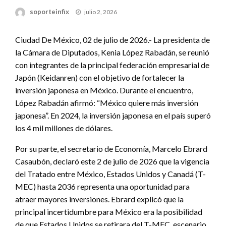
Publicado
soporteinfix
julio 2, 2026
en
Ciudad De México, 02 de julio de 2026.- La presidenta de
la Cámara de Diputados, Kenia López Rabadán, se reunió
con integrantes de la principal federación empresarial de
Japón (Keidanren) con el objetivo de fortalecer la
inversión japonesa en México. Durante el encuentro,
López Rabadán afirmó: “México quiere más inversión
japonesa”. En 2024, la inversión japonesa en el país superó
los 4 mil millones de dólares.
Por su parte, el secretario de Economía, Marcelo Ebrard
Casaubón, declaró este 2 de julio de 2026 que la vigencia
del Tratado entre México, Estados Unidos y Canadá (T-
MEC) hasta 2036 representa una oportunidad para
atraer mayores inversiones. Ebrard explicó que la
principal incertidumbre para México era la posibilidad
de que Estados Unidos se retirara del T-MEC, escenario