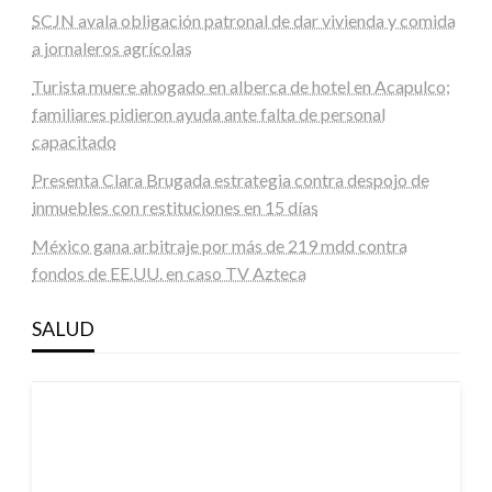
SCJN avala obligación patronal de dar vivienda y comida
a jornaleros agrícolas
Turista muere ahogado en alberca de hotel en Acapulco;
familiares pidieron ayuda ante falta de personal
capacitado
Presenta Clara Brugada estrategia contra despojo de
inmuebles con restituciones en 15 días
México gana arbitraje por más de 219 mdd contra
fondos de EE.UU. en caso TV Azteca
SALUD