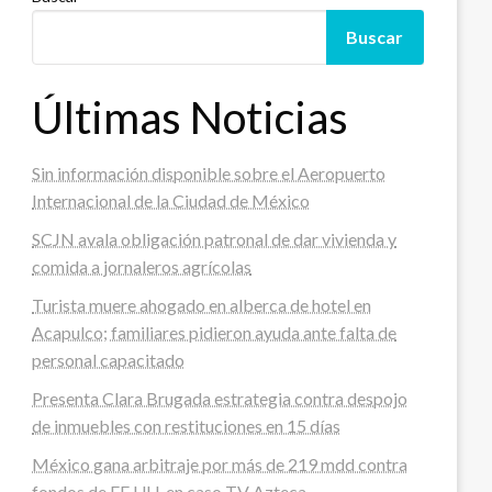
Buscar
Últimas Noticias
Sin información disponible sobre el Aeropuerto
Internacional de la Ciudad de México
SCJN avala obligación patronal de dar vivienda y
comida a jornaleros agrícolas
Turista muere ahogado en alberca de hotel en
Acapulco; familiares pidieron ayuda ante falta de
personal capacitado
Presenta Clara Brugada estrategia contra despojo
de inmuebles con restituciones en 15 días
México gana arbitraje por más de 219 mdd contra
fondos de EE.UU. en caso TV Azteca