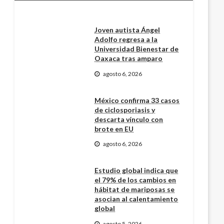
Joven autista Ángel
Adolfo regresa a la
Universidad Bienestar de
Oaxaca tras amparo
agosto 6, 2026
México confirma 33 casos
de ciclosporiasis y
descarta vínculo con
brote en EU
agosto 6, 2026
Estudio global indica que
el 79% de los cambios en
hábitat de mariposas se
asocian al calentamiento
global
agosto 5, 2026