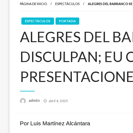
PÁGINA DE INICIO
ESPECTÁCULOS
ALEGRES DEL BARRANCO SE 
ESPECTÁCULOS
PORTADA
ALEGRES DEL B
DISCULPAN; EU 
PRESENTACION
Publicado
admin
abril 4, 2025
en
Por Luis Martínez Alcántara