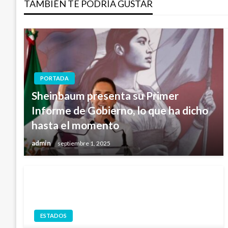
entradas
TAMBIÉN TE PODRÍA GUSTAR
PORTADA
Sheinbaum presenta su Primer
Informe de Gobierno, lo que ha dicho
hasta el momento
admin
septiembre 1, 2025
ESTADOS