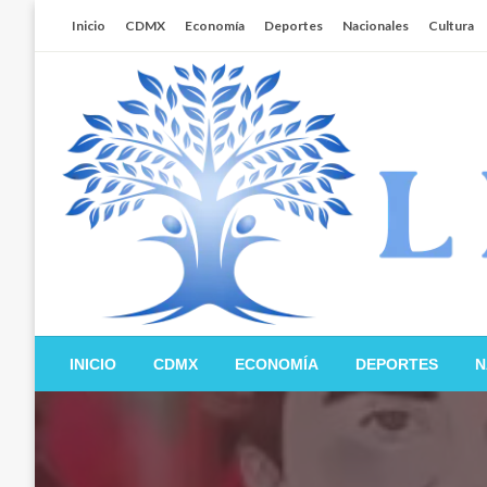
Salta
Inicio
CDMX
Economía
Deportes
Nacionales
Cultura
al
contenido
Libertador MX
INICIO
CDMX
ECONOMÍA
DEPORTES
N