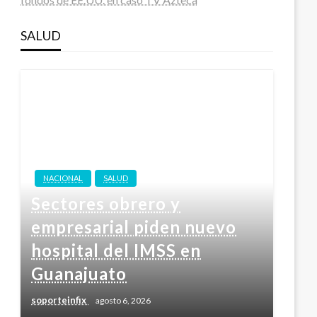
SALUD
NACIONAL
SALUD
Sectores obrero y
empresarial piden nuevo
hospital del IMSS en
Guanajuato
soporteinfix
agosto 6, 2026