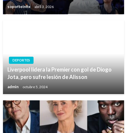
soporteinfix
abril 3, 2026
DEPORTES
Liverpool lidera la Premier con gol de Diogo
Jota, pero sufre lesión de Alisson
admin
octubre 5, 2024