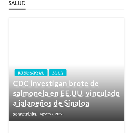
SALUD
INTERNACIONAL
SALUD
CDC investigan brote de
salmonela en EE.UU. vinculado
a jalapeños de Sinaloa
soporteinfix
agosto 7, 2026