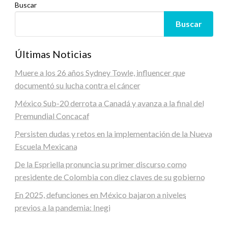
Buscar
Buscar
Últimas Noticias
Muere a los 26 años Sydney Towle, influencer que
documentó su lucha contra el cáncer
México Sub-20 derrota a Canadá y avanza a la final del
Premundial Concacaf
Persisten dudas y retos en la implementación de la Nueva
Escuela Mexicana
De la Espriella pronuncia su primer discurso como
presidente de Colombia con diez claves de su gobierno
En 2025, defunciones en México bajaron a niveles
previos a la pandemia: Inegi