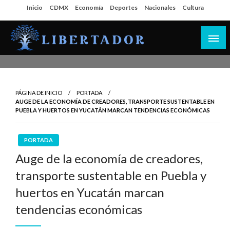
Salta
Inicio
CDMX
Economía
Deportes
Nacionales
Cultura
al
contenido
Libertador MX
PÁGINA DE INICIO
PORTADA
AUGE DE LA ECONOMÍA DE CREADORES, TRANSPORTE SUSTENTABLE EN
PUEBLA Y HUERTOS EN YUCATÁN MARCAN TENDENCIAS ECONÓMICAS
PORTADA
Auge de la economía de creadores,
transporte sustentable en Puebla y
huertos en Yucatán marcan
tendencias económicas