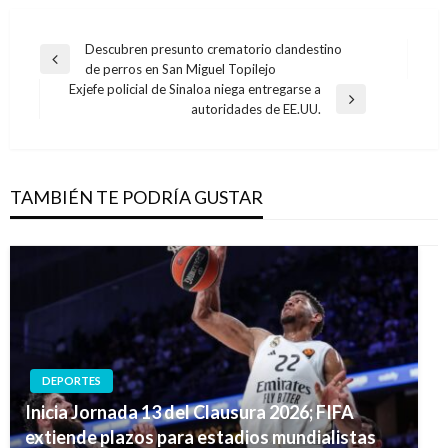
Navegación
Descubren presunto crematorio clandestino
Entrada
de perros en San Miguel Topilejo
de
anterior
Exjefe policial de Sinaloa niega entregarse a
entradas
Entrada
autoridades de EE.UU.
siguiente
TAMBIÉN TE PODRÍA GUSTAR
DEPORTES
Inicia Jornada 13 del Clausura 2026; FIFA
extiende plazos para estadios mundialistas