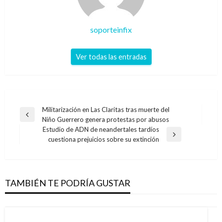
soporteinfix
Ver todas las entradas
Navegación
Militarización en Las Claritas tras muerte del
Entrada
Niño Guerrero genera protestas por abusos
de
anterior
Estudio de ADN de neandertales tardíos
entradas
Entrada
cuestiona prejuicios sobre su extinción
siguiente
TAMBIÉN TE PODRÍA GUSTAR