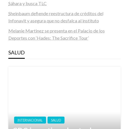
Sáhara y busca TLC
Sheinbaum defiende reestructura de créditos del
Infonavit y asegura que no desfalca al instituto
Melanie Martinez se presenta en el Palacio de los
Deportes con ‘Hades: The Sacrifice Tour’
SALUD
INTERNACIONAL
SALUD