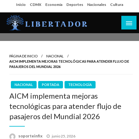
Salta
Inicio
CDMX
Economía
Deportes
Nacionales
Cultura
al
contenido
Libertador MX
PÁGINA DE INICIO
NACIONAL
AICM IMPLEMENTA MEJORAS TECNOLÓGICAS PARA ATENDER FLUJO DE
PASAJEROS DEL MUNDIAL 2026
NACIONAL
PORTADA
TECNOLOGÍA
AICM implementa mejoras
tecnológicas para atender flujo de
pasajeros del Mundial 2026
Publicado
soporteinfix
junio 25, 2026