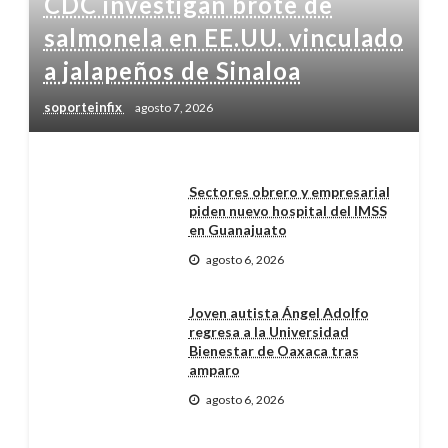
CDC investigan brote de
salmonela en EE.UU. vinculado
a jalapeños de Sinaloa
soporteinfix
agosto 7, 2026
Sectores obrero y empresarial
piden nuevo hospital del IMSS
en Guanajuato
agosto 6, 2026
Joven autista Ángel Adolfo
regresa a la Universidad
Bienestar de Oaxaca tras
amparo
agosto 6, 2026