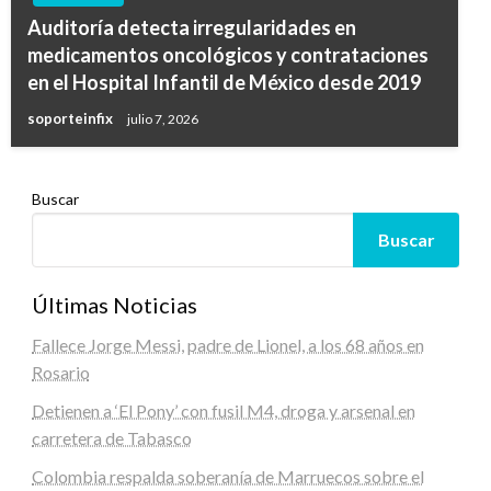
Auditoría detecta irregularidades en
medicamentos oncológicos y contrataciones
en el Hospital Infantil de México desde 2019
soporteinfix
julio 7, 2026
Buscar
Buscar
Últimas Noticias
Fallece Jorge Messi, padre de Lionel, a los 68 años en
Rosario
Detienen a ‘El Pony’ con fusil M4, droga y arsenal en
carretera de Tabasco
Colombia respalda soberanía de Marruecos sobre el