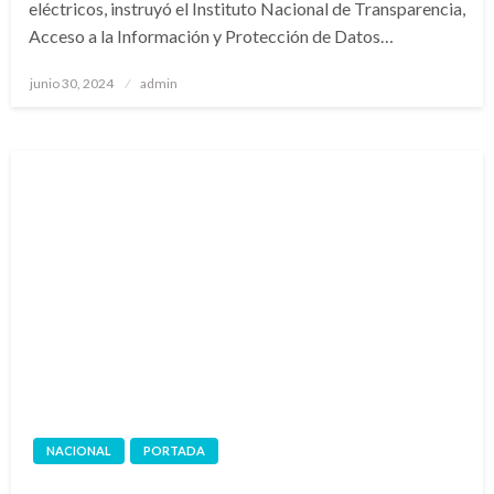
eléctricos, instruyó el Instituto Nacional de Transparencia,
Acceso a la Información y Protección de Datos…
Publicado
junio 30, 2024
admin
en
NACIONAL
PORTADA