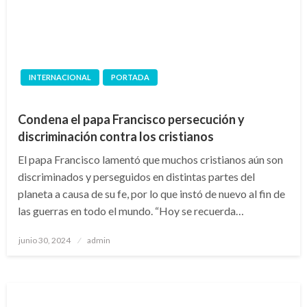
INTERNACIONAL
PORTADA
Condena el papa Francisco persecución y
discriminación contra los cristianos
El papa Francisco lamentó que muchos cristianos aún son
discriminados y perseguidos en distintas partes del
planeta a causa de su fe, por lo que instó de nuevo al fin de
las guerras en todo el mundo. “Hoy se recuerda…
Publicado
junio 30, 2024
admin
en