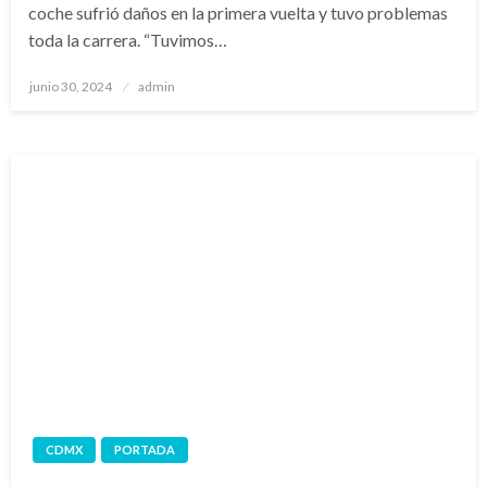
coche sufrió daños en la primera vuelta y tuvo problemas
toda la carrera. “Tuvimos…
Publicado
junio 30, 2024
admin
en
CDMX
PORTADA