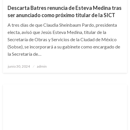
Descarta Batres renuncia de Esteva Medina tras
ser anunciado como próximo titular de la SICT
A tres días de que Claudia Sheinbaum Pardo, presidenta
electa, avisó que Jesús Esteva Medina, titular de la
Secretaría de Obras y Servicios de la Ciudad de México
(Sobse), se incorporará a su gabinete como encargado de
la Secretaría de…
Publicado
junio 30, 2024
admin
en