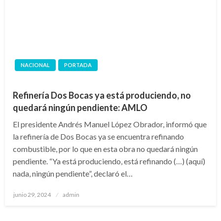
NACIONAL
PORTADA
Refinería Dos Bocas ya está produciendo, no
quedará ningún pendiente: AMLO
El presidente Andrés Manuel López Obrador, informó que
la refinería de Dos Bocas ya se encuentra refinando
combustible, por lo que en esta obra no quedará ningún
pendiente. “Ya está produciendo, está refinando (…) (aquí)
nada, ningún pendiente”, declaró el…
Publicado
junio 29, 2024
admin
en