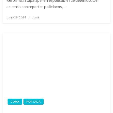
Reforma, Iztapalapa; el responsable fue detenido. De
acuerdo con reportes policiacos,…
Publicado
junio 29, 2024
admin
en
CDMX
PORTADA