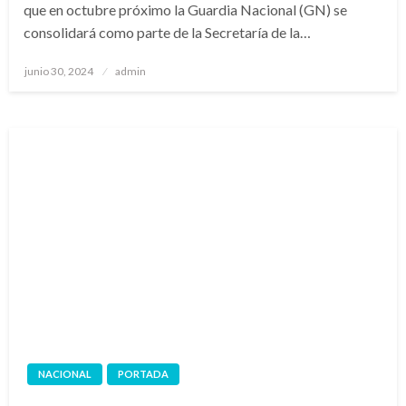
que en octubre próximo la Guardia Nacional (GN) se
consolidará como parte de la Secretaría de la…
Publicado
junio 30, 2024
admin
en
NACIONAL
PORTADA