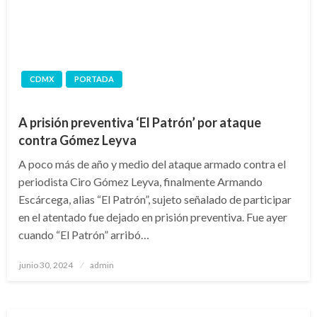
CDMX
PORTADA
A prisión preventiva ‘El Patrón’ por ataque
contra Gómez Leyva
A poco más de año y medio del ataque armado contra el
periodista Ciro Gómez Leyva, finalmente Armando
Escárcega, alias “El Patrón”, sujeto señalado de participar
en el atentado fue dejado en prisión preventiva. Fue ayer
cuando “El Patrón” arribó…
Publicado
junio 30, 2024
admin
en