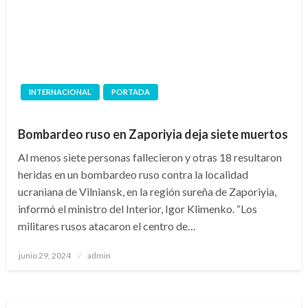
INTERNACIONAL
PORTADA
Bombardeo ruso en Zaporiyia deja siete muertos
Al menos siete personas fallecieron y otras 18 resultaron
heridas en un bombardeo ruso contra la localidad
ucraniana de Vilniansk, en la región sureña de Zaporiyia,
informó el ministro del Interior, Igor Klimenko. “Los
militares rusos atacaron el centro de…
Publicado
junio 29, 2024
admin
en