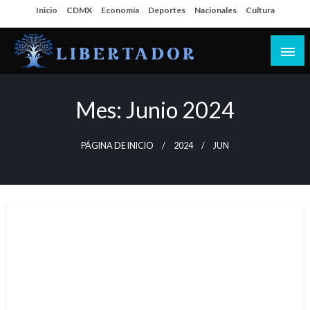
Salta
Inicio
CDMX
Economía
Deportes
Nacionales
Cultura
al
contenido
Libertador MX
Mes:
Junio 2024
PÁGINA DE INICIO
2024
JUN