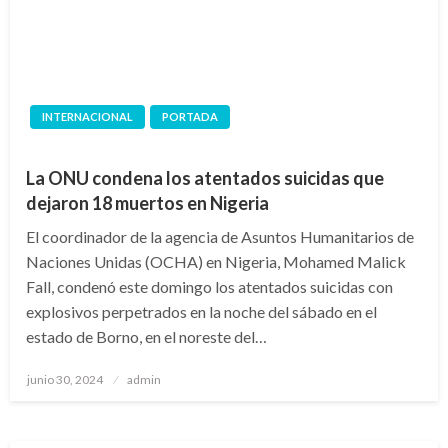
INTERNACIONAL
PORTADA
La ONU condena los atentados suicidas que
dejaron 18 muertos en Nigeria
El coordinador de la agencia de Asuntos Humanitarios de
Naciones Unidas (OCHA) en Nigeria, Mohamed Malick
Fall, condenó este domingo los atentados suicidas con
explosivos perpetrados en la noche del sábado en el
estado de Borno, en el noreste del…
Publicado
junio 30, 2024
admin
en