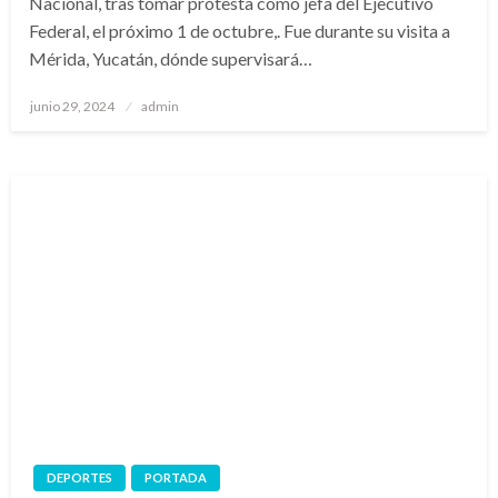
Nacional, tras tomar protesta como jefa del Ejecutivo
Federal, el próximo 1 de octubre,. Fue durante su visita a
Mérida, Yucatán, dónde supervisará…
Publicado
junio 29, 2024
admin
en
DEPORTES
PORTADA