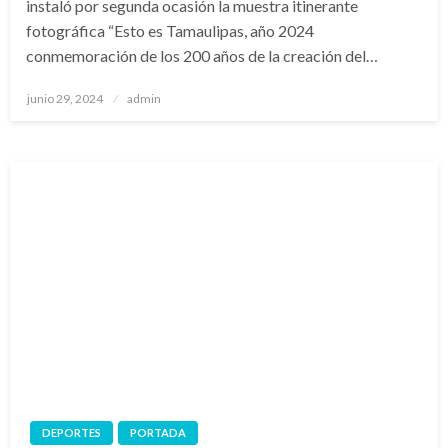
instaló por segunda ocasión la muestra itinerante
fotográfica “Esto es Tamaulipas, año 2024
conmemoración de los 200 años de la creación del…
Publicado
junio 29, 2024
admin
en
DEPORTES
PORTADA