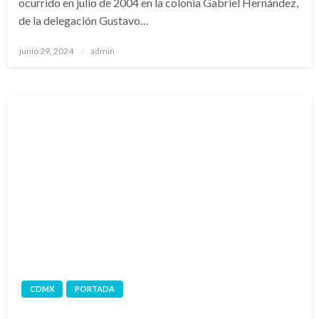
ocurrido en julio de 2004 en la colonia Gabriel Hernández,
de la delegación Gustavo…
Publicado
junio 29, 2024
admin
en
CDMX
PORTADA