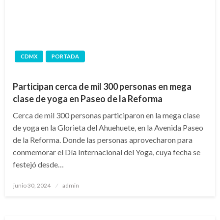
CDMX
PORTADA
Participan cerca de mil 300 personas en mega
clase de yoga en Paseo de la Reforma
Cerca de mil 300 personas participaron en la mega clase
de yoga en la Glorieta del Ahuehuete, en la Avenida Paseo
de la Reforma. Donde las personas aprovecharon para
conmemorar el Día Internacional del Yoga, cuya fecha se
festejó desde…
Publicado
junio 30, 2024
admin
en