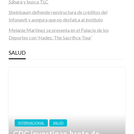
Sáhara y busca TLC
Sheinbaum defiende reestructura de créditos del
Infonavit y asegura que no desfalca al instituto
Melanie Martinez se presenta en el Palacio de los
Deportes con ‘Hades: The Sacrifice Tour’
SALUD
INTERNACIONAL
SALUD
CDC investigan brote de