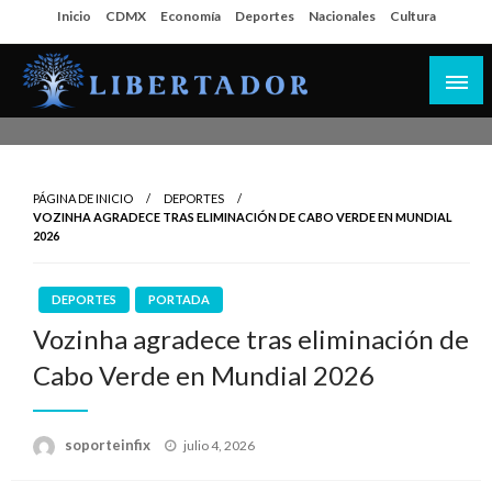
Salta
Inicio
CDMX
Economía
Deportes
Nacionales
Cultura
al
contenido
Libertador MX
PÁGINA DE INICIO
DEPORTES
VOZINHA AGRADECE TRAS ELIMINACIÓN DE CABO VERDE EN MUNDIAL
2026
DEPORTES
PORTADA
Vozinha agradece tras eliminación de
Cabo Verde en Mundial 2026
Publicado
soporteinfix
julio 4, 2026
en