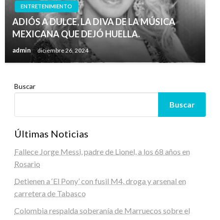
ENTRETENIMIENTO
ADIÓS A DULCE, LA DIVA DE LA MÚSICA
MEXICANA QUE DEJÓ HUELLA.
admin
diciembre 26, 2024
Buscar
Buscar
Últimas Noticias
Fallece Jorge Messi, padre de Lionel, a los 68 años en
Rosario
Detienen a ‘El Pony’ con fusil M4, droga y arsenal en
carretera de Tabasco
Colombia respalda soberanía de Marruecos sobre el