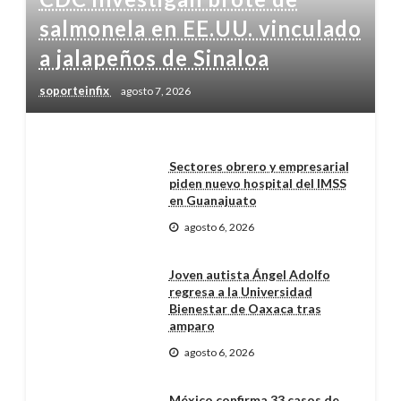
salmonela en EE.UU. vinculado
a jalapeños de Sinaloa
soporteinfix
agosto 7, 2026
Sectores obrero y empresarial
piden nuevo hospital del IMSS
en Guanajuato
agosto 6, 2026
Joven autista Ángel Adolfo
regresa a la Universidad
Bienestar de Oaxaca tras
amparo
agosto 6, 2026
México confirma 33 casos de