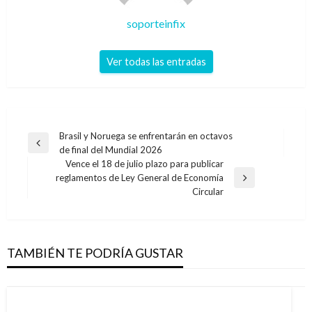
soporteinfix
Ver todas las entradas
Navegación
Brasil y Noruega se enfrentarán en octavos
Entrada
de final del Mundial 2026
de
anterior
Vence el 18 de julio plazo para publicar
entradas
reglamentos de Ley General de Economía
Entrada
Circular
siguiente
TAMBIÉN TE PODRÍA GUSTAR