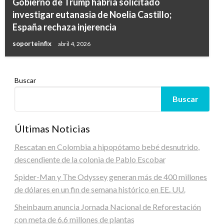
Gobierno de Trump habría solicitado
investigar eutanasia de Noelia Castillo;
España rechaza injerencia
soporteinfix
abril 4, 2026
Buscar
Buscar
Últimas Noticias
Rescatan en Colombia a hipopótamo bebé desnutrido,
descendiente de la colonia de Pablo Escobar
Spider-Man y The Odyssey generan más de 400 millones
de dólares en un fin de semana histórico en EE. UU.
Sheinbaum anuncia Jornada Nacional de Reforestación
con meta de 6.6 millones de plantas