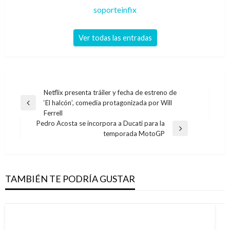
soporteinfix
Ver todas las entradas
Navegación
Netflix presenta tráiler y fecha de estreno de
‘El halcón’, comedia protagonizada por Will
de
Entrada
Ferrell
anterior
entradas
Pedro Acosta se incorpora a Ducati para la
Entrada
temporada MotoGP
siguiente
TAMBIÉN TE PODRÍA GUSTAR