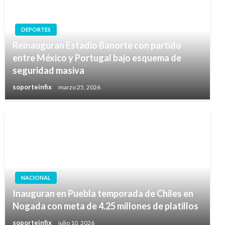
DEPORTES
Reinauguran Estadio Banorte con partido
entre México y Portugal bajo esquema de
seguridad masiva
soporteinfix
marzo 25, 2026
NACIONAL
Inauguran en Puebla temporada de Chiles en
Nogada con meta de 4.25 millones de platillos
soporteinfix
julio 10, 2026