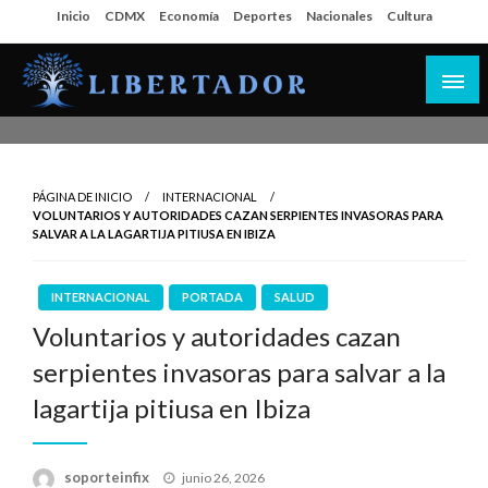
Salta
Inicio
CDMX
Economía
Deportes
Nacionales
Cultura
al
contenido
Libertador MX
PÁGINA DE INICIO
INTERNACIONAL
VOLUNTARIOS Y AUTORIDADES CAZAN SERPIENTES INVASORAS PARA
SALVAR A LA LAGARTIJA PITIUSA EN IBIZA
INTERNACIONAL
PORTADA
SALUD
Voluntarios y autoridades cazan
serpientes invasoras para salvar a la
lagartija pitiusa en Ibiza
Publicado
soporteinfix
junio 26, 2026