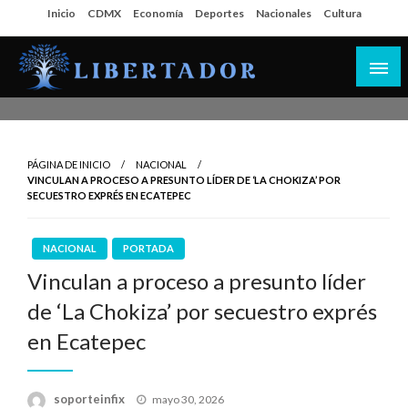
Salta
Inicio
CDMX
Economía
Deportes
Nacionales
Cultura
al
contenido
Libertador MX
PÁGINA DE INICIO
NACIONAL
VINCULAN A PROCESO A PRESUNTO LÍDER DE ‘LA CHOKIZA’ POR
SECUESTRO EXPRÉS EN ECATEPEC
NACIONAL
PORTADA
Vinculan a proceso a presunto líder
de ‘La Chokiza’ por secuestro exprés
en Ecatepec
Publicado
soporteinfix
mayo 30, 2026