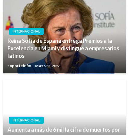
INTERNACIONAL
Reina Sofía de España entrega Premios a la
Excelencia en Miami y distingue a empresarios
latinos
soporteinfix
marzo 23, 2026
INTERNACIONAL
Aumenta a más de 6 mil la cifra de muertos por