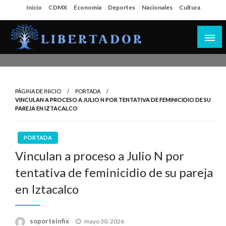
Salta
Inicio
CDMX
Economía
Deportes
Nacionales
Cultura
al
contenido
Libertador MX
PÁGINA DE INICIO
PORTADA
VINCULAN A PROCESO A JULIO N POR TENTATIVA DE FEMINICIDIO DE SU
PAREJA EN IZTACALCO
PORTADA
Vinculan a proceso a Julio N por
tentativa de feminicidio de su pareja
en Iztacalco
Publicado
soporteinfix
mayo 30, 2026