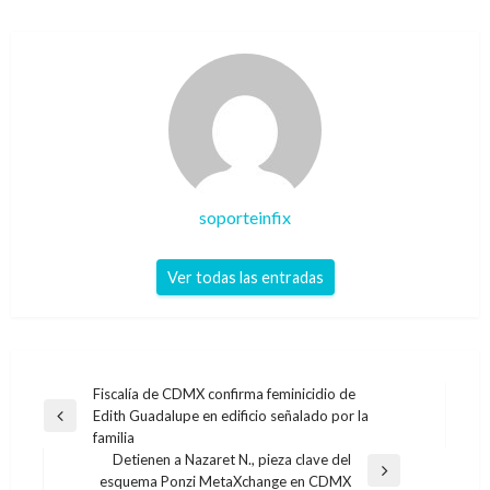
soporteinfix
Ver todas las entradas
Navegación
Fiscalía de CDMX confirma feminicidio de
Edith Guadalupe en edificio señalado por la
de
Entrada
familia
anterior
entradas
Detienen a Nazaret N., pieza clave del
Entrada
esquema Ponzi MetaXchange en CDMX