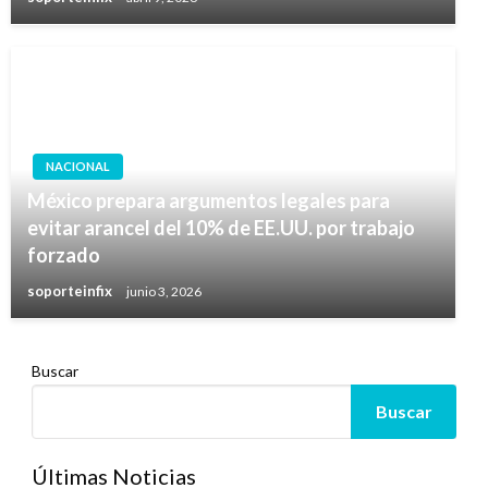
NACIONAL
México prepara argumentos legales para
evitar arancel del 10% de EE.UU. por trabajo
forzado
soporteinfix
junio 3, 2026
Buscar
Buscar
Últimas Noticias