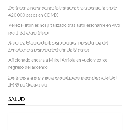
Detienen a persona por intentar cobrar cheque falso de
420,000 pesos en CDMX
Perez Hilton es hospitalizado tras autolesionarse en vivo
por TikTok en Miami
Ramírez Marín admite aspiración a presidencia del
Senado pero respeta decisión de Morena
Aficionado encara a Mikel Arriola en vuelo y exige
regreso del ascenso
Sectores obrero y empresarial piden nuevo hospital del
IMSS en Guanajuato
SALUD