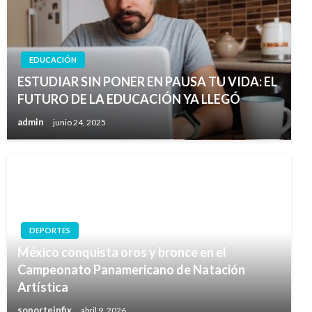
EDUCACIÓN
ESTUDIAR SIN PONER EN PAUSA TU VIDA: EL
FUTURO DE LA EDUCACIÓN YA LLEGÓ
admin
junio 24, 2025
DEPORTES
México conquista oros y bronce en el
Campeonato Panamericano de Natación
Artística
soporteinfix
abril 9, 2026