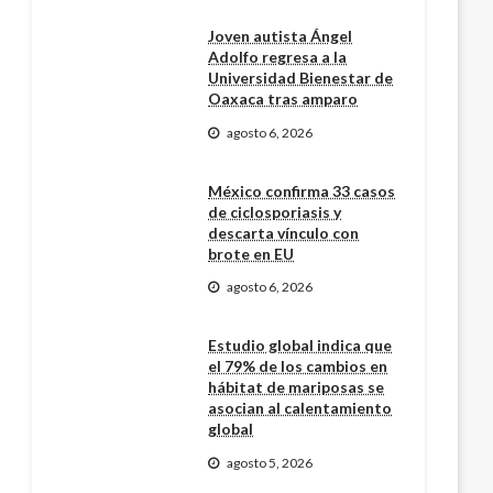
Joven autista Ángel
Adolfo regresa a la
Universidad Bienestar de
Oaxaca tras amparo
agosto 6, 2026
México confirma 33 casos
de ciclosporiasis y
descarta vínculo con
brote en EU
agosto 6, 2026
Estudio global indica que
el 79% de los cambios en
hábitat de mariposas se
asocian al calentamiento
global
agosto 5, 2026