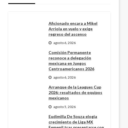
Aficionado encara a Mikel
Arriola en vuelo y exige
regreso del ascenso
agosto 6, 2026
Comisión Permanente
reconoce a delegación
mexicana en Juegos
Centroamericanos 2026
agosto 6, 2026
Arranque de la Leagues Cup
2026: resultados de equipos
mexicanos
agosto 5, 2026
Eudimilla De Souza elogia
crecimiento de Liga MX
Femenil tras presentarse con