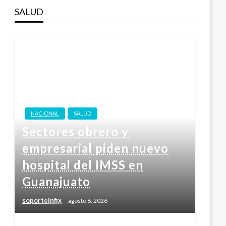
SALUD
NACIONAL
SALUD
Sectores obrero y
empresarial piden nuevo
hospital del IMSS en
Guanajuato
soporteinfix
agosto 6, 2026