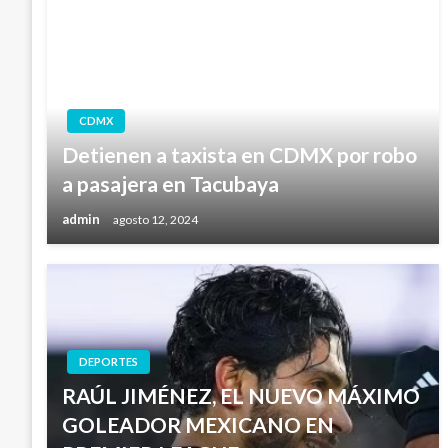
CDMX
Detienen a taxista en CDMX por robo
a pasajera en Tacubaya
admin
agosto 12, 2024
DEPORTES
RAÚL JIMÉNEZ, EL NUEVO MÁXIMO
GOLEADOR MEXICANO EN