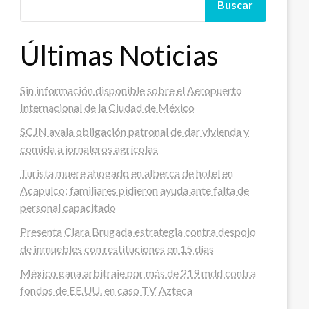
Buscar
Últimas Noticias
Sin información disponible sobre el Aeropuerto
Internacional de la Ciudad de México
SCJN avala obligación patronal de dar vivienda y
comida a jornaleros agrícolas
Turista muere ahogado en alberca de hotel en
Acapulco; familiares pidieron ayuda ante falta de
personal capacitado
Presenta Clara Brugada estrategia contra despojo
de inmuebles con restituciones en 15 días
México gana arbitraje por más de 219 mdd contra
fondos de EE.UU. en caso TV Azteca