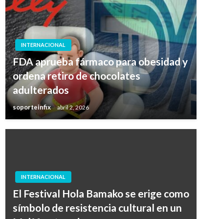
INTERNACIONAL
FDA aprueba fármaco para obesidad y
ordena retiro de chocolates
adulterados
soporteinfix
abril 2, 2026
INTERNACIONAL
El Festival Hola Bamako se erige como
símbolo de resistencia cultural en un