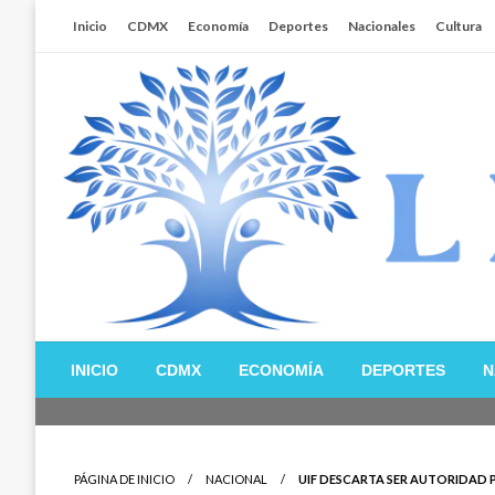
Salta
Inicio
CDMX
Economía
Deportes
Nacionales
Cultura
al
contenido
Libertador MX
INICIO
CDMX
ECONOMÍA
DEPORTES
N
PÁGINA DE INICIO
NACIONAL
UIF DESCARTA SER AUTORIDAD