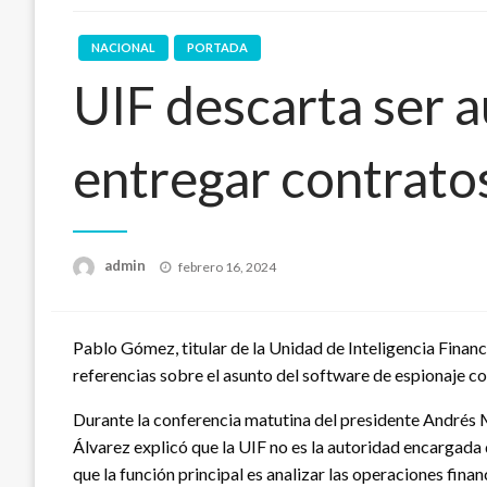
NACIONAL
PORTADA
UIF descarta ser 
entregar contrato
Publicado
admin
febrero 16, 2024
en
Pablo Gómez, titular de la Unidad de Inteligencia Financi
referencias sobre el asunto del software de espionaje 
Durante la conferencia matutina del presidente André
Álvarez explicó que la UIF no es la autoridad encargada 
que la función principal es analizar las operaciones fina