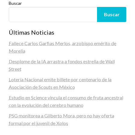
Buscar
Buscar
Últimas Noticias
Fallece Carlos Garfias Merlos, arzobispo emérito de
Morelia
Desplome de la IA arrastra a fondos estrella de Wall
Street
Lotería Nacional emite billete por centenario de la
Asociación de Scouts en México
Estudio en Science vincula el consumo de fruta ancestral
con la evolución del cerebro humano
PSG monitorea a Gilberto Mora, pero no hay oferta
formal por el juvenil de Xolos