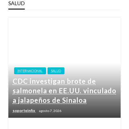
SALUD
INTERNACIONAL
SALUD
CDC investigan brote de
salmonela en EE.UU. vinculado
a jalapeños de Sinaloa
soporteinfix
agosto 7, 2026