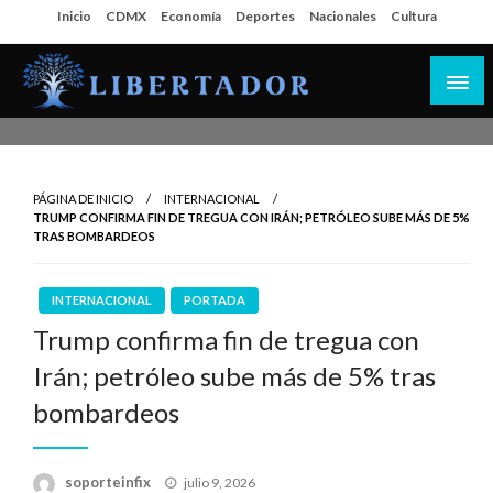
Salta
Inicio
CDMX
Economía
Deportes
Nacionales
Cultura
al
contenido
Libertador MX
PÁGINA DE INICIO
INTERNACIONAL
TRUMP CONFIRMA FIN DE TREGUA CON IRÁN; PETRÓLEO SUBE MÁS DE 5%
TRAS BOMBARDEOS
INTERNACIONAL
PORTADA
Trump confirma fin de tregua con
Irán; petróleo sube más de 5% tras
bombardeos
Publicado
soporteinfix
julio 9, 2026