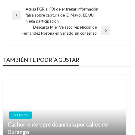
Navegación
Acusa FGR al FBI de entregar información
falsa sobre captura de ‘El Mayo’; EE.UU.
de
Entrada
niega participación
anterior
entradas
Descarta Mier Velazco repetición de
Entrada
Fernández Noroña en Senado sin consenso
siguiente
TAMBIÉN TE PODRÍA GUSTAR
ESTADOS
Cachorro de tigre deambula por calles de
Durango