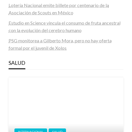
Lotería Nacional emite billete por centenario de la
Asociación de Scouts en México
Estudio en Science vincula el consumo de fruta ancestral
con la evolución del cerebro humano
PSG monitorea a Gilberto Mora, pero no hay oferta
formal por el juvenil de Xolos
SALUD
INTERNACIONAL
SALUD