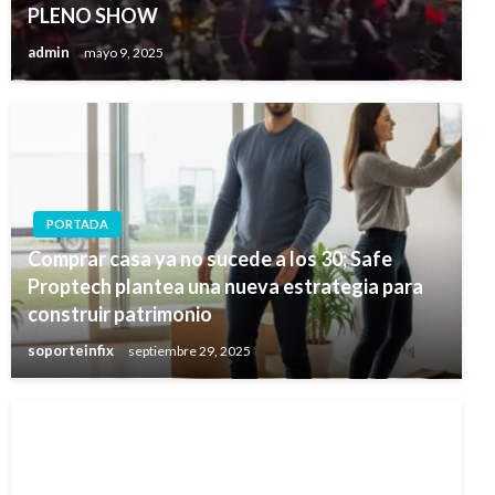
PLENO SHOW
admin
mayo 9, 2025
PORTADA
Comprar casa ya no sucede a los 30; Safe
Proptech plantea una nueva estrategia para
construir patrimonio
soporteinfix
septiembre 29, 2025