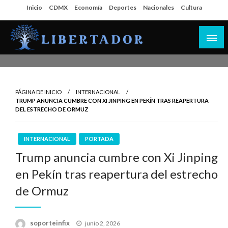
Salta
Inicio
CDMX
Economía
Deportes
Nacionales
Cultura
al
contenido
Libertador MX
PÁGINA DE INICIO
INTERNACIONAL
TRUMP ANUNCIA CUMBRE CON XI JINPING EN PEKÍN TRAS REAPERTURA
DEL ESTRECHO DE ORMUZ
INTERNACIONAL
PORTADA
Trump anuncia cumbre con Xi Jinping
en Pekín tras reapertura del estrecho
de Ormuz
Publicado
soporteinfix
junio 2, 2026