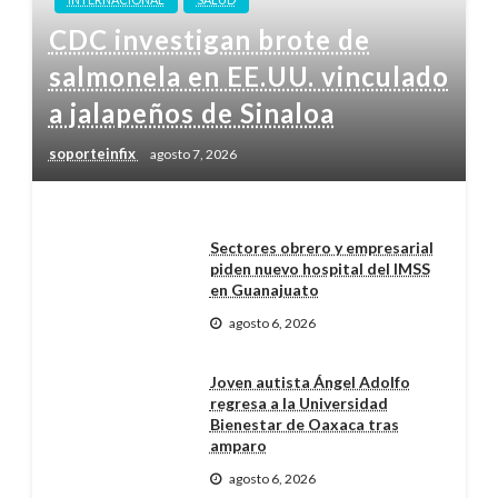
CDC investigan brote de
salmonela en EE.UU. vinculado
a jalapeños de Sinaloa
soporteinfix
agosto 7, 2026
Sectores obrero y empresarial
piden nuevo hospital del IMSS
en Guanajuato
agosto 6, 2026
Joven autista Ángel Adolfo
regresa a la Universidad
Bienestar de Oaxaca tras
amparo
agosto 6, 2026