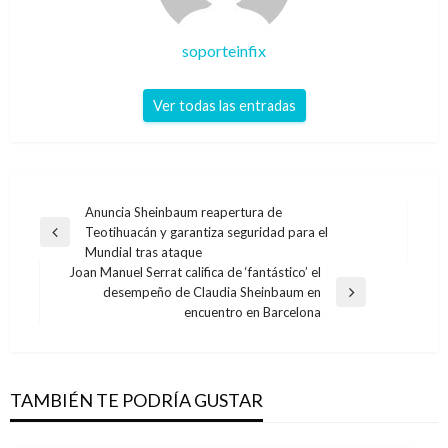
soporteinfix
Ver todas las entradas
Navegación
Anuncia Sheinbaum reapertura de
Teotihuacán y garantiza seguridad para el
de
Entrada
Mundial tras ataque
anterior
entradas
Joan Manuel Serrat califica de ‘fantástico’ el
desempeño de Claudia Sheinbaum en
Entrada
encuentro en Barcelona
siguiente
TAMBIÉN TE PODRÍA GUSTAR