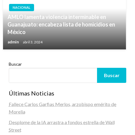
NACIONAL
AMLO lamenta violencia interminable en
Guanajuato: encabeza lista de homicidios en
México
admin
abril 3, 2024
Buscar
Buscar
Últimas Noticias
Fallece Carlos Garfias Merlos, arzobispo emérito de
Morelia
Desplome de la IA arrastra a fondos estrella de Wall
Street