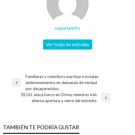
soporteinfix
Ver todas las entradas
Navegación
Familiares y colectivos marchan e instalan
antimonumentos en demanda de verdad
de
Entrada
por desaparecidos
anterior
entradas
EE.UU. ataca barco en Ormuz mientras Irán
Entrada
alterna apertura y cierre del estrecho
siguiente
TAMBIÉN TE PODRÍA GUSTAR