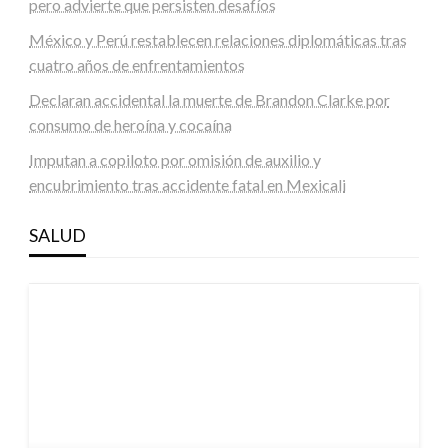
pero advierte que persisten desafíos
México y Perú restablecen relaciones diplomáticas tras
cuatro años de enfrentamientos
Declaran accidental la muerte de Brandon Clarke por
consumo de heroína y cocaína
Imputan a copiloto por omisión de auxilio y
encubrimiento tras accidente fatal en Mexicali
SALUD