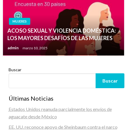
MUJERES
ACOSO SEXUAL Y VIOLENCIA DOMÉSTICA:
LOS MAYORES DESAFÍOS DE LAS MUJERES
admin
marzo 10, 2025
Buscar
Buscar
Últimas Noticias
Estados Unidos reanuda parcialmente los envíos de
aguacate desde México
EE. UU. reconoce apoyo de Sheinbaum contra el narco