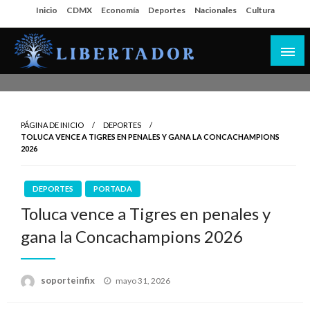
Salta
Inicio
CDMX
Economía
Deportes
Nacionales
Cultura
al
contenido
Libertador MX
PÁGINA DE INICIO
DEPORTES
TOLUCA VENCE A TIGRES EN PENALES Y GANA LA CONCACHAMPIONS
2026
DEPORTES
PORTADA
Toluca vence a Tigres en penales y
gana la Concachampions 2026
Publicado
soporteinfix
mayo 31, 2026
en