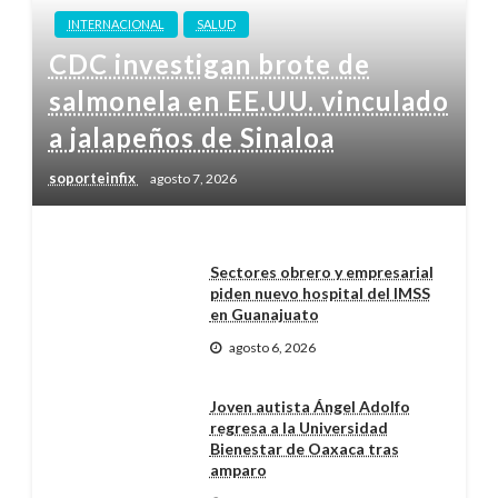
INTERNACIONAL
SALUD
CDC investigan brote de
salmonela en EE.UU. vinculado
a jalapeños de Sinaloa
soporteinfix
agosto 7, 2026
Sectores obrero y empresarial
piden nuevo hospital del IMSS
en Guanajuato
agosto 6, 2026
Joven autista Ángel Adolfo
regresa a la Universidad
Bienestar de Oaxaca tras
amparo