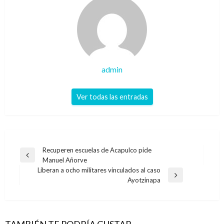
admin
Ver todas las entradas
Navegación
Recuperen escuelas de Acapulco pide
Entrada
Manuel Añorve
de
anterior
Liberan a ocho militares vinculados al caso
entradas
Entrada
Ayotzinapa
siguiente
TAMBIÉN TE PODRÍA GUSTAR