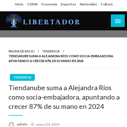
Salta
Inicio
CDMX
Economía
Deportes
Nacionales
Cultura
al
contenido
Libertador MX
PÁGINA DE INICIO
TENDENCIA
TIENDANUBE SUMA A ALEJANDRA RÍOS COMO SOCIA-EMBAJADORA,
APUNTANDO A CRECER 87% DE SU MANO EN 2024
TENDENCIA
Tiendanube suma a Alejandra Ríos
como socia-embajadora, apuntando a
crecer 87% de su mano en 2024
Publicado
admin
enero 24, 2024