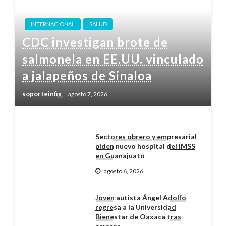
INTERNACIONAL
SALUD
CDC investigan brote de
salmonela en EE.UU. vinculado
a jalapeños de Sinaloa
soporteinfix
agosto 7, 2026
Sectores obrero y empresarial
piden nuevo hospital del IMSS
en Guanajuato
agosto 6, 2026
Joven autista Ángel Adolfo
regresa a la Universidad
Bienestar de Oaxaca tras