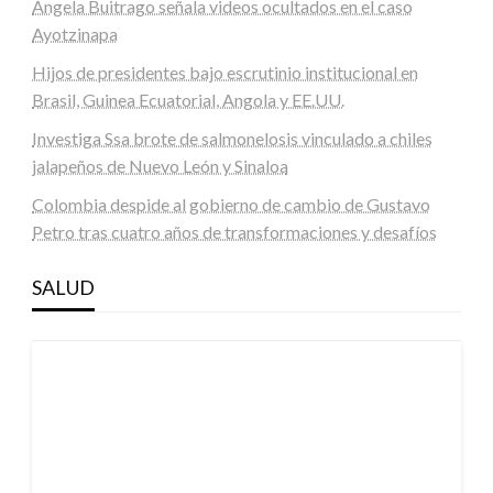
Ángela Buitrago señala videos ocultados en el caso
Ayotzinapa
Hijos de presidentes bajo escrutinio institucional en
Brasil, Guinea Ecuatorial, Angola y EE.UU.
Investiga Ssa brote de salmonelosis vinculado a chiles
jalapeños de Nuevo León y Sinaloa
Colombia despide al gobierno de cambio de Gustavo
Petro tras cuatro años de transformaciones y desafíos
SALUD