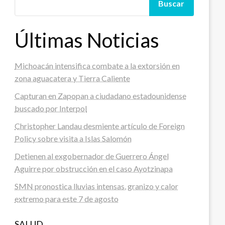
Buscar
Últimas Noticias
Michoacán intensifica combate a la extorsión en
zona aguacatera y Tierra Caliente
Capturan en Zapopan a ciudadano estadounidense
buscado por Interpol
Christopher Landau desmiente artículo de Foreign
Policy sobre visita a Islas Salomón
Detienen al exgobernador de Guerrero Ángel
Aguirre por obstrucción en el caso Ayotzinapa
SMN pronostica lluvias intensas, granizo y calor
extremo para este 7 de agosto
SALUD