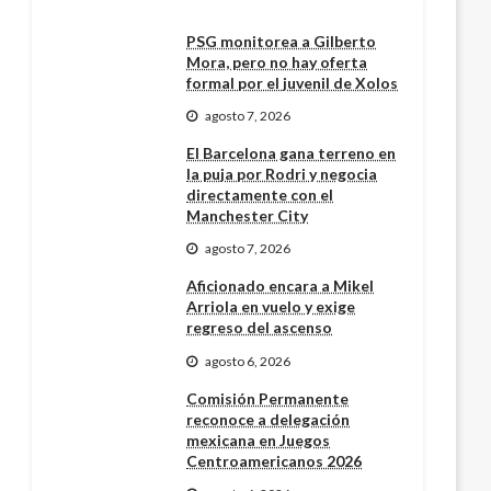
PSG monitorea a Gilberto
Mora, pero no hay oferta
formal por el juvenil de Xolos
agosto 7, 2026
El Barcelona gana terreno en
la puja por Rodri y negocia
directamente con el
Manchester City
agosto 7, 2026
Aficionado encara a Mikel
Arriola en vuelo y exige
regreso del ascenso
agosto 6, 2026
Comisión Permanente
reconoce a delegación
mexicana en Juegos
Centroamericanos 2026