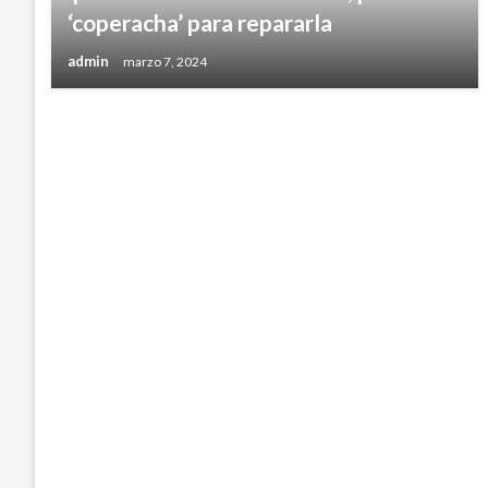
‘coperacha’ para repararla
admin
marzo 7, 2024