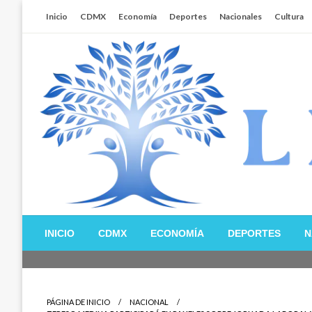
Salta
Inicio
CDMX
Economía
Deportes
Nacionales
Cultura
al
contenido
Libertador MX
INICIO
CDMX
ECONOMÍA
DEPORTES
N
PÁGINA DE INICIO
NACIONAL