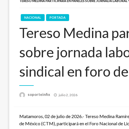
TERESO MEDINA PARTICIPARÁ EN PANELES SOBRE JORNADA LABORAL
NACIONAL
PORTADA
Tereso Medina par
sobre jornada labo
sindical en foro 
Publicado
soporteinfix
julio 2, 2026
en
Matamoros, 02 de julio de 2026.- Tereso Medina Ramíre
de México (CTM), participará en el Foro Nacional de Li