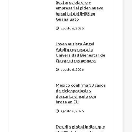
Sectores obrero y
empresarial piden nuevo
hospital del IMSS en
Guanajuato
agosto 6, 2026
Joven autista Ángel
Adolfo regresa a la
Universidad Bienestar de
Oaxaca tras amparo
agosto 6, 2026
México confirma 33 casos
de ciclosporiasis y
descarta vínculo con
brote en EU
agosto 6, 2026
Estudio global indica que