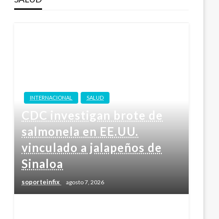
INTERNACIONAL
SALUD
CDC investigan brote de
salmonela en EE.UU.
vinculado a jalapeños de
Sinaloa
soporteinfix
agosto 7, 2026