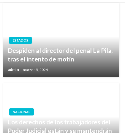
ESTADOS
Despiden al director del penal La Pila,
tras el intento de motín
admin
marzo 15, 2024
NACIONAL
Los derechos de los trabajadores del
Poder Judicial están y se mantendrán