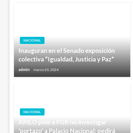
NACIONAL
Inauguran en el Senado exposición
colectiva “Igualdad, Justicia y Paz”
admin
marzo 20, 2024
NACIONAL
AMLO pide a FGR no investigar
‘portazo’ a Palacio Nacional; pedirá