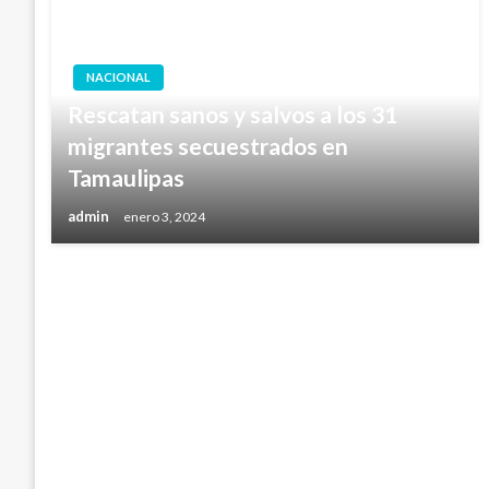
NACIONAL
Rescatan sanos y salvos a los 31
migrantes secuestrados en
Tamaulipas
admin
enero 3, 2024