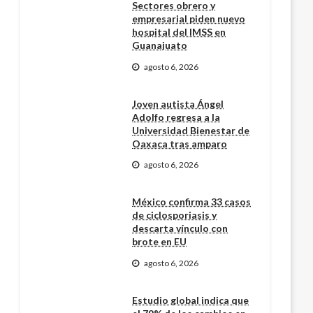
Sectores obrero y
empresarial piden nuevo
hospital del IMSS en
Guanajuato
agosto 6, 2026
Joven autista Ángel
Adolfo regresa a la
Universidad Bienestar de
Oaxaca tras amparo
agosto 6, 2026
México confirma 33 casos
de ciclosporiasis y
descarta vínculo con
brote en EU
agosto 6, 2026
Estudio global indica que