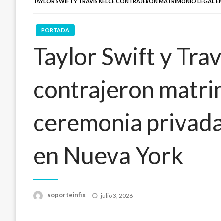
TAYLOR SWIFT Y TRAVIS KELCE CONTRAJERON MATRIMONIO LEGAL EN
PORTADA
Taylor Swift y Tra
contrajeron matri
ceremonia privada
en Nueva York
Publicado
soporteinfix
julio 3, 2026
en