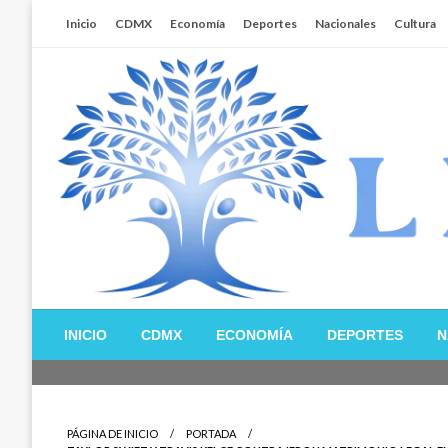
Salta
Inicio
CDMX
Economía
Deportes
Nacionales
Cultura
al
contenido
Libertador MX
INICIO
CDMX
ECONOMÍA
DEPORTES
N
PÁGINA DE INICIO
PORTADA