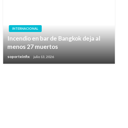
INTERNACIONAL
Incendio en bar de Bangkok deja al
menos 27 muertos
soporteinfix
julio 13, 2026