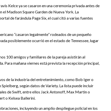
Travis Kelce ya se casaron en una ceremonia privada antes de
 en el Madison Square Garden de Nueva York. La
rtal de farándula Page Six, el cual citó a varias fuentes
l americano “casaron legalmente” rodeados de un pequeño
ivada posiblemente ocurrió en el estado de Tennessee, lugar
unos 100 amigos y familiares de la pareja asistirán al
. Para mañana viernes está prevista la recepción principal,
tivos de la industria del entretenimiento, como Bob Iger o
pielberg, según datos de Variety. La lista puede incluir
les de Swift, entre ellos Jack Antonoff, Max Martin o
t o Kelsea Ballerini.
braciones, incluyendo un amplio despliegue policial en los