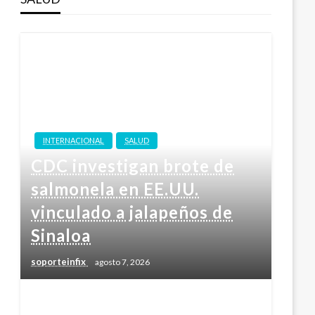
INTERNACIONAL
SALUD
CDC investigan brote de
salmonela en EE.UU.
vinculado a jalapeños de
Sinaloa
soporteinfix
agosto 7, 2026