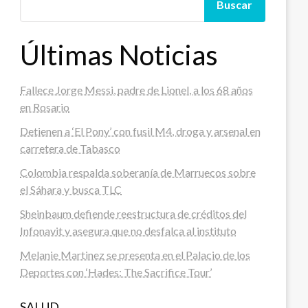
Buscar
Últimas Noticias
Fallece Jorge Messi, padre de Lionel, a los 68 años
en Rosario
Detienen a ‘El Pony’ con fusil M4, droga y arsenal en
carretera de Tabasco
Colombia respalda soberanía de Marruecos sobre
el Sáhara y busca TLC
Sheinbaum defiende reestructura de créditos del
Infonavit y asegura que no desfalca al instituto
Melanie Martinez se presenta en el Palacio de los
Deportes con ‘Hades: The Sacrifice Tour’
SALUD