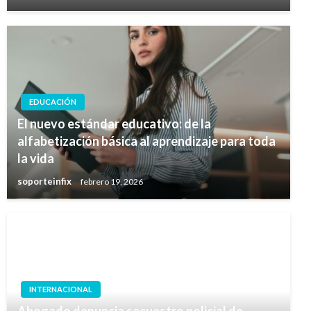
EDUCACIÓN
El nuevo estándar educativo: de la
alfabetización básica al aprendizaje para toda
la vida
soporteinfix
febrero 19, 2026
INTERNACIONAL
Abogado denuncia secuestro policial de