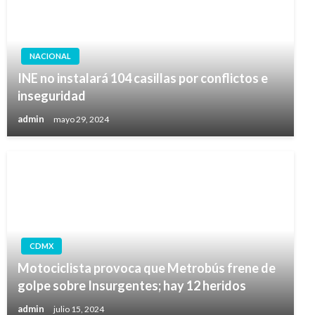
NACIONAL
INE no instalará 104 casillas por conflictos e
inseguridad
admin
mayo 29, 2024
CDMX
Motociclista provoca que Metrobús frene de
golpe sobre Insurgentes; hay 12 heridos
admin
julio 15, 2024