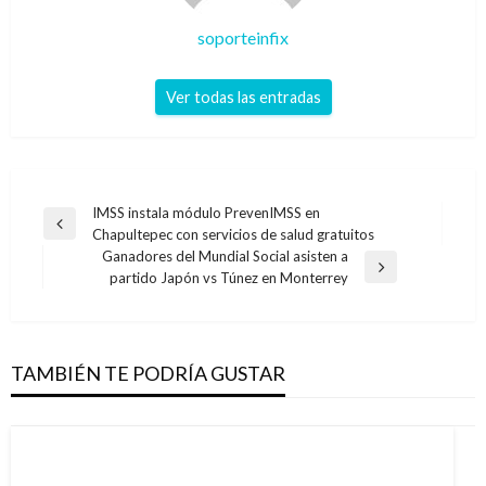
soporteinfix
Ver todas las entradas
Navegación
IMSS instala módulo PrevenIMSS en
Entrada
Chapultepec con servicios de salud gratuitos
de
anterior
Ganadores del Mundial Social asisten a
entradas
Entrada
partido Japón vs Túnez en Monterrey
siguiente
TAMBIÉN TE PODRÍA GUSTAR