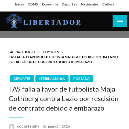
Salta
Inicio
CDMX
Economía
Deportes
Nacionales
Cultura
al
contenido
Libertador MX
PÁGINA DE INICIO
DEPORTES
TAS FALLA A FAVOR DE FUTBOLISTA MAJA GOTHBERG CONTRA LAZIO
POR RESCISIÓN DE CONTRATO DEBIDO A EMBARAZO
DEPORTES
INTERNACIONAL
PORTADA
TAS falla a favor de futbolista Maja
Gothberg contra Lazio por rescisión
de contrato debido a embarazo
Publicado
soporteinfix
junio 24, 2026