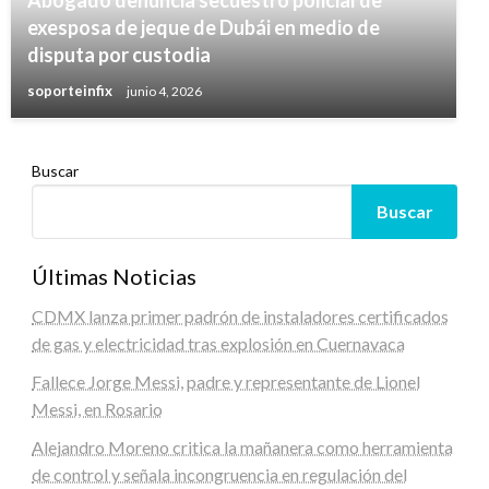
exesposa de jeque de Dubái en medio de
disputa por custodia
soporteinfix
junio 4, 2026
Buscar
Buscar
Últimas Noticias
CDMX lanza primer padrón de instaladores certificados
de gas y electricidad tras explosión en Cuernavaca
Fallece Jorge Messi, padre y representante de Lionel
Messi, en Rosario
Alejandro Moreno critica la mañanera como herramienta
de control y señala incongruencia en regulación del