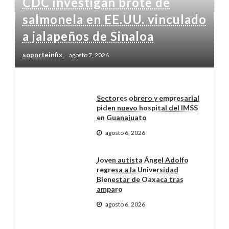
CDC investigan brote de
salmonela en EE.UU. vinculado
a jalapeños de Sinaloa
soporteinfix
agosto 7, 2026
Sectores obrero y empresarial
piden nuevo hospital del IMSS
en Guanajuato
agosto 6, 2026
Joven autista Ángel Adolfo
regresa a la Universidad
Bienestar de Oaxaca tras
amparo
agosto 6, 2026