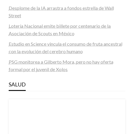
Desplome de la IA arrastra a fondos estrella de Wall
Street
Lotería Nacional emite billete por centenario de la
Asociación de Scouts en México
Estudio en Science vincula el consumo de fruta ancestral
con la evolución del cerebro humano
PSG monitorea a Gilberto Mora, pero no hay oferta
formal por el juvenil de Xolos
SALUD