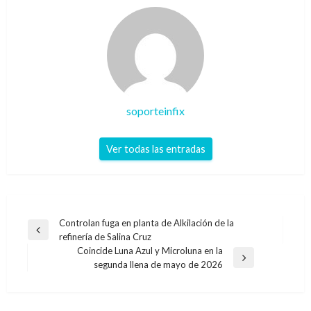
soporteinfix
Ver todas las entradas
Navegación
Controlan fuga en planta de Alkilación de la
Entrada
refinería de Salina Cruz
de
anterior
Coincide Luna Azul y Microluna en la
entradas
Entrada
segunda llena de mayo de 2026
siguiente