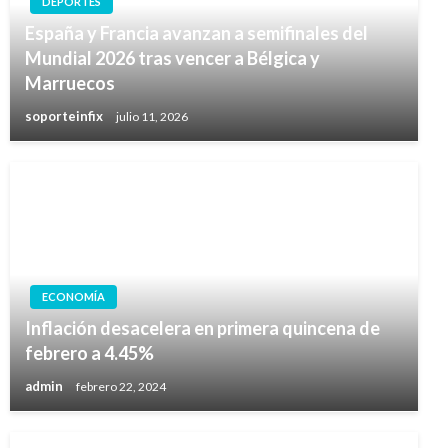
DEPORTES
España y Francia avanzan a semifinales del
Mundial 2026 tras vencer a Bélgica y
Marruecos
soporteinfix
julio 11, 2026
ECONOMÍA
Inflación desacelera en primera quincena de
febrero a 4.45%
admin
febrero 22, 2024