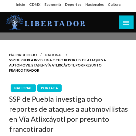
Salta
Inicio
CDMX
Economía
Deportes
Nacionales
Cultura
al
contenido
Libertador MX
PÁGINA DE INICIO
NACIONAL
SSP DE PUEBLA INVESTIGA OCHO REPORTES DE ATAQUES A
AUTOMOVILISTAS EN VÍA ATLIXCÁYOTL POR PRESUNTO
FRANCOTIRADOR
NACIONAL
PORTADA
SSP de Puebla investiga ocho
reportes de ataques a automovilistas
en Vía Atlixcáyotl por presunto
francotirador