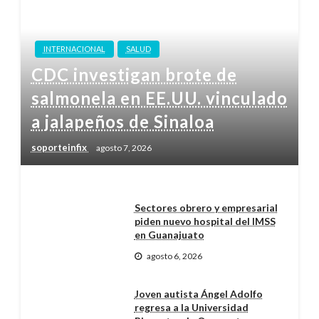
INTERNACIONAL
SALUD
CDC investigan brote de
salmonela en EE.UU. vinculado
a jalapeños de Sinaloa
soporteinfix
agosto 7, 2026
Sectores obrero y empresarial
piden nuevo hospital del IMSS
en Guanajuato
agosto 6, 2026
Joven autista Ángel Adolfo
regresa a la Universidad