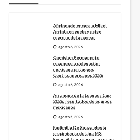
Aficionado encara a Mikel
Arriola en vuelo y exige
regreso del ascenso
agosto 6, 2026
Comisión Permanente
reconoce a delegación
mexicana en Juegos
Centroamericanos 2026
agosto 6, 2026
Arranque de la Leagues Cup
2026: resultados de equipos
mexicanos
agosto 5, 2026
Eudimilla De Souza elogia
crecimiento de Liga MX
Femenil tras presentarse con