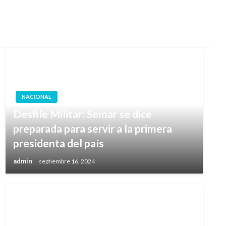
NACIONAL
Desfile Militar: Semar se dice
preparada para servir a la primera
presidenta del país
admin
septiembre 16, 2024