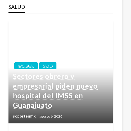
SALUD
NACIONAL
SALUD
Sectores obrero y
empresarial piden nuevo
hospital del IMSS en
Guanajuato
soporteinfix
agosto 6, 2026