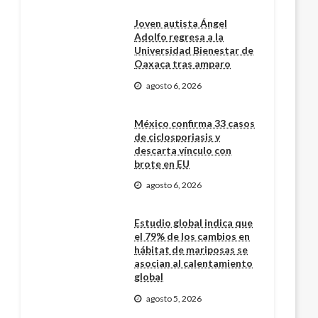
Joven autista Ángel
Adolfo regresa a la
Universidad Bienestar de
Oaxaca tras amparo
agosto 6, 2026
México confirma 33 casos
de ciclosporiasis y
descarta vínculo con
brote en EU
agosto 6, 2026
Estudio global indica que
el 79% de los cambios en
hábitat de mariposas se
asocian al calentamiento
global
agosto 5, 2026