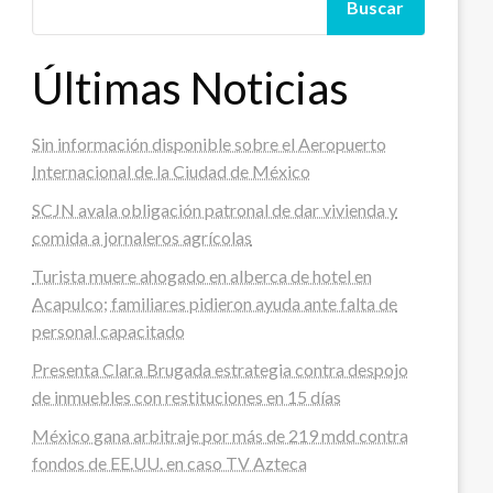
Buscar
Últimas Noticias
Sin información disponible sobre el Aeropuerto
Internacional de la Ciudad de México
SCJN avala obligación patronal de dar vivienda y
comida a jornaleros agrícolas
Turista muere ahogado en alberca de hotel en
Acapulco; familiares pidieron ayuda ante falta de
personal capacitado
Presenta Clara Brugada estrategia contra despojo
de inmuebles con restituciones en 15 días
México gana arbitraje por más de 219 mdd contra
fondos de EE.UU. en caso TV Azteca