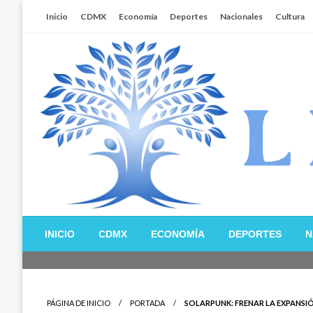
Salta
Inicio
CDMX
Economía
Deportes
Nacionales
Cultura
al
contenido
Libertador MX
INICIO
CDMX
ECONOMÍA
DEPORTES
N
PÁGINA DE INICIO
PORTADA
SOLARPUNK: FRENAR LA EXPANSI