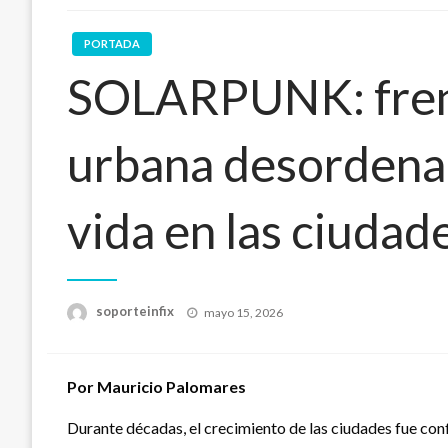
PORTADA
SOLARPUNK: frena
urbana desordenad
vida en las ciudad
Publicado
soporteinfix
mayo 15, 2026
en
Por Mauricio Palomares
Durante décadas, el crecimiento de las ciudades fue co