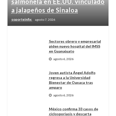
salmonela en EE.UU. vinculado
a jalapeños de Sinaloa
soporteinfix
agosto 7, 2026
Sectores obrero y empresarial
piden nuevo hospital del IMSS
en Guanajuato
agosto 6, 2026
Joven autista Ángel Adolfo
regresa a la Universidad
Bienestar de Oaxaca tras
amparo
agosto 6, 2026
México confirma 33 casos de
ciclosporiasis y descarta