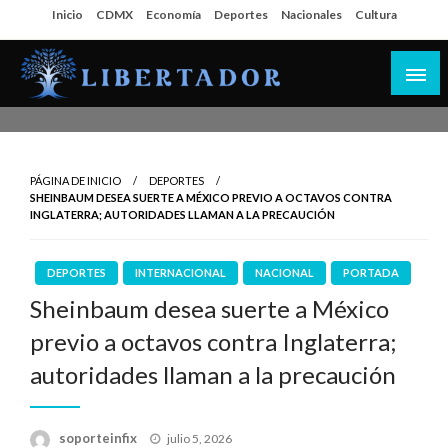
Salta
Inicio
CDMX
Economía
Deportes
Nacionales
Cultura
al
contenido
Libertador MX
PÁGINA DE INICIO
DEPORTES
SHEINBAUM DESEA SUERTE A MÉXICO PREVIO A OCTAVOS CONTRA
INGLATERRA; AUTORIDADES LLAMAN A LA PRECAUCIÓN
DEPORTES
INTERNACIONAL
NACIONAL
PORTADA
Sheinbaum desea suerte a México
previo a octavos contra Inglaterra;
autoridades llaman a la precaución
Publicado
soporteinfix
julio 5, 2026