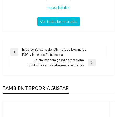
soporteinfix
Ver todas las entradas
Navegación
Bradley Barcola: del Olympique Lyonnais al
Entrada
PSG y la selección francesa
de
anterior
Rusia importa gasolina y raciona
entradas
Entrada
combustible tras ataques a refinerías
siguiente
TAMBIÉN TE PODRÍA GUSTAR