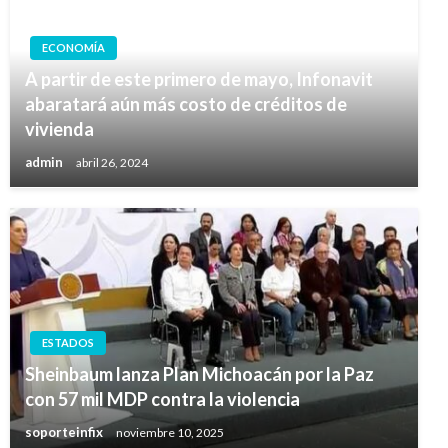
ECONOMÍA
A partir de este primero de mayo, Infonavit
abaratará aún más costo de créditos de
vivienda
admin
abril 26, 2024
ESTADOS
Sheinbaum lanza Plan Michoacán por la Paz
con 57 mil MDP contra la violencia
soporteinfix
noviembre 10, 2025