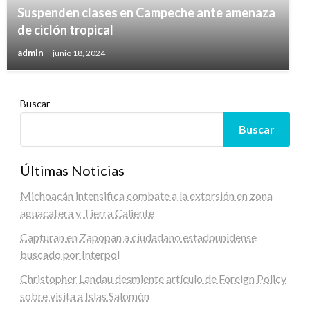
Suspenden clases en Campeche ante amenaza
de ciclón tropical
admin
junio 18, 2024
Buscar
Buscar
Últimas Noticias
Michoacán intensifica combate a la extorsión en zona
aguacatera y Tierra Caliente
Capturan en Zapopan a ciudadano estadounidense
buscado por Interpol
Christopher Landau desmiente artículo de Foreign Policy
sobre visita a Islas Salomón