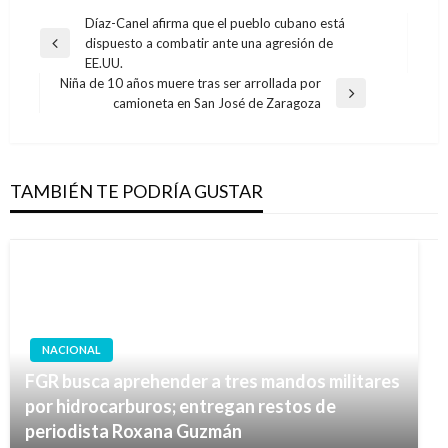
Navegación
Díaz-Canel afirma que el pueblo cubano está
dispuesto a combatir ante una agresión de
de
Entrada
EE.UU.
anterior
entradas
Niña de 10 años muere tras ser arrollada por
Entrada
camioneta en San José de Zaragoza
siguiente
TAMBIÉN TE PODRÍA GUSTAR
NACIONAL
FGR busca aprehender a tres mandos militares
por hidrocarburos; entregan restos de
periodista Roxana Guzmán