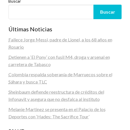
Buscar
Buscar
Últimas Noticias
Fallece Jorge Messi, padre de Lionel, a los 68 años en
Rosario
Detienen a ‘El Pony’ con fusil M4, droga y arsenal en
carretera de Tabasco
Colombia respalda soberanía de Marruecos sobre el
Sáhara y busca TLC
Sheinbaum defiende reestructura de créditos del
Infonavit y asegura que no desfalca al instituto
Melanie Martinez se presenta en el Palacio de los
Deportes con ‘Hades: The Sacrifice Tour’