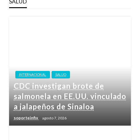
SALUD
INTERNACIONAL
SALUD
CDC investigan brote de
salmonela en EE.UU. vinculado
a jalapeños de Sinaloa
soporteinfix
agosto 7, 2026