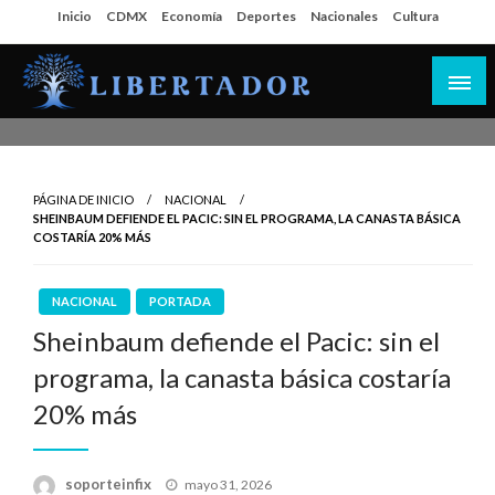
Salta
Inicio
CDMX
Economía
Deportes
Nacionales
Cultura
al
contenido
Libertador MX
PÁGINA DE INICIO
NACIONAL
SHEINBAUM DEFIENDE EL PACIC: SIN EL PROGRAMA, LA CANASTA BÁSICA
COSTARÍA 20% MÁS
NACIONAL
PORTADA
Sheinbaum defiende el Pacic: sin el
programa, la canasta básica costaría
20% más
Publicado
soporteinfix
mayo 31, 2026