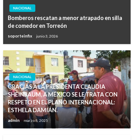
NACIONAL
Bomberos rescatan a menor atrapado en silla
de comedor en Torreón
soporteinfix
junio 3, 2026
NACIONAL
GRACIAS A LA PRESIDENTA CLAUDIA
SHEINBAUM, A MÉXICO SE LE TRATA CON
RESPETO EN EL PLANO INTERNACIONAL:
ESTHELA DAMIÁN.
admin
marzo 8, 2025