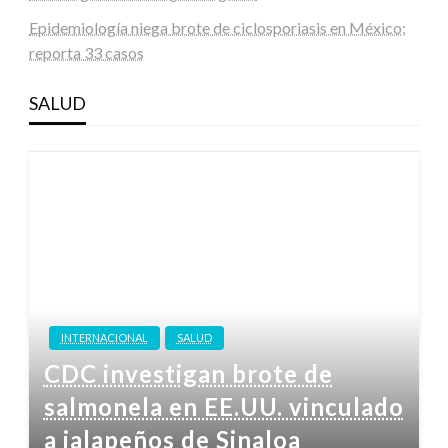
Epidemiología niega brote de ciclosporiasis en México;
reporta 33 casos
SALUD
INTERNACIONAL
SALUD
CDC investigan brote de
salmonela en EE.UU. vinculado
a jalapeños de Sinaloa