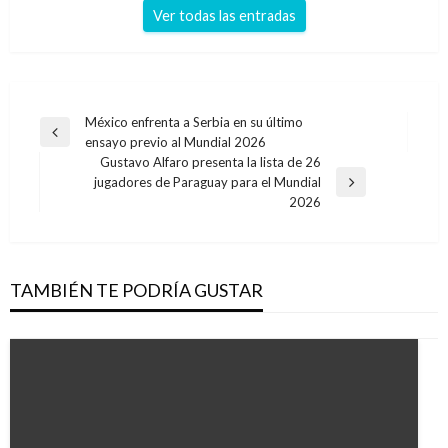
Ver todas las entradas
Navegación
México enfrenta a Serbia en su último
Entrada
ensayo previo al Mundial 2026
de
anterior
Gustavo Alfaro presenta la lista de 26
entradas
jugadores de Paraguay para el Mundial
Entrada
2026
siguiente
TAMBIÉN TE PODRÍA GUSTAR