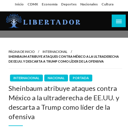
Salta
Inicio
CDMX
Economía
Deportes
Nacionales
Cultura
al
contenido
Libertador MX
PÁGINA DE INICIO
INTERNACIONAL
SHEINBAUM ATRIBUYE ATAQUES CONTRA MÉXICO A LA ULTRADERECHA
DE EE.UU. Y DESCARTA A TRUMP COMO LÍDER DE LA OFENSIVA
INTERNACIONAL
NACIONAL
PORTADA
Sheinbaum atribuye ataques contra
México a la ultraderecha de EE.UU. y
descarta a Trump como líder de la
ofensiva