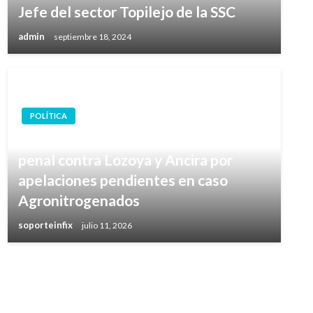
Jefe del sector Topilejo de la SSC
admin
septiembre 18, 2024
POLÍTICA
FGR reporta suspensión del proceso
penal contra Lozoya y Ancira por
apelaciones pendientes en caso
Agronitrogenados
soporteinfix
julio 11, 2026