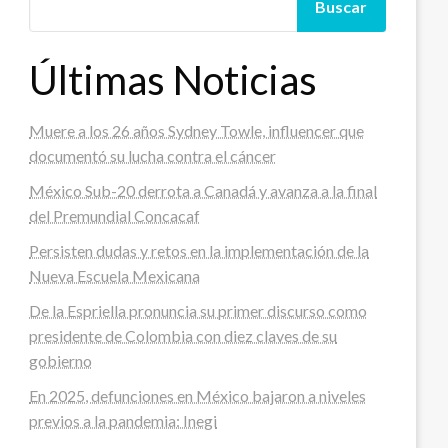
Buscar
Últimas Noticias
Muere a los 26 años Sydney Towle, influencer que
documentó su lucha contra el cáncer
México Sub-20 derrota a Canadá y avanza a la final
del Premundial Concacaf
Persisten dudas y retos en la implementación de la
Nueva Escuela Mexicana
De la Espriella pronuncia su primer discurso como
presidente de Colombia con diez claves de su
gobierno
En 2025, defunciones en México bajaron a niveles
previos a la pandemia: Inegi