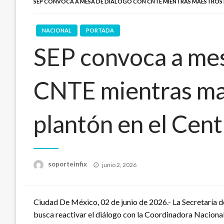
SEP CONVOCA A MESA DE DIÁLOGO CON CNTE MIENTRAS MAESTROS 
NACIONAL
PORTADA
SEP convoca a mes
CNTE mientras ma
plantón en el Cent
Publicado
soporteinfix
junio 2, 2026
en
Ciudad De México, 02 de junio de 2026.- La Secretaría 
busca reactivar el diálogo con la Coordinadora Naciona