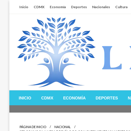
Salta
Inicio
CDMX
Economía
Deportes
Nacionales
Cultura
al
contenido
Libertador MX
INICIO
CDMX
ECONOMÍA
DEPORTES
N
PÁGINA DE INICIO
NACIONAL