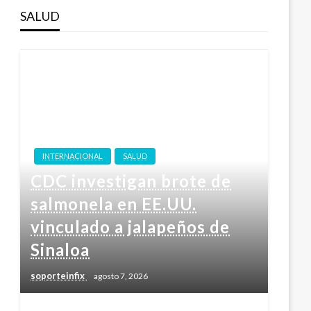
SALUD
INTERNACIONAL
SALUD
CDC investigan brote de
salmonela en EE.UU.
vinculado a jalapeños de
Sinaloa
soporteinfix
agosto 7, 2026