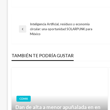
Inteligencia Artificial, residuos y economía
Navegación
circular: una oportunidad SOLARPUNK para
Entrada
México
anterior
de
entradas
TAMBIÉN TE PODRÍA GUSTAR
CDMX
Dan de alta a menor apuñalada en en