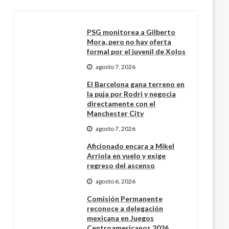
PSG monitorea a Gilberto
Mora, pero no hay oferta
formal por el juvenil de Xolos
agosto 7, 2026
El Barcelona gana terreno en
la puja por Rodri y negocia
directamente con el
Manchester City
agosto 7, 2026
Aficionado encara a Mikel
Arriola en vuelo y exige
regreso del ascenso
agosto 6, 2026
Comisión Permanente
reconoce a delegación
mexicana en Juegos
Centroamericanos 2026