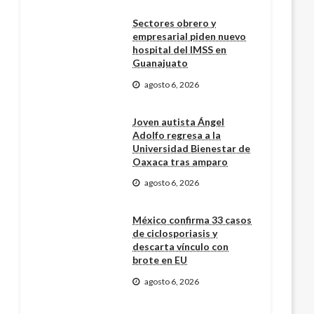
Sectores obrero y
empresarial piden nuevo
hospital del IMSS en
Guanajuato
agosto 6, 2026
Joven autista Ángel
Adolfo regresa a la
Universidad Bienestar de
Oaxaca tras amparo
agosto 6, 2026
México confirma 33 casos
de ciclosporiasis y
descarta vínculo con
brote en EU
agosto 6, 2026