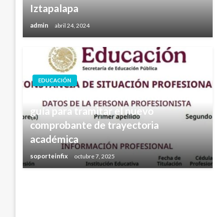
Iztapalapa
admin
abril 24, 2024
EDUCACIÓN
Constancia de Situación Profesional:
guía para tramitar el nuevo
comprobante de trayectoria
académica
soporteinfix
octubre 7, 2025