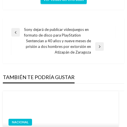
Navegación
Sony dejará de publicar videojuegos en
Entrada
formato de disco para PlayStation
de
anterior
Sentencian a 40 años y nueve meses de
entradas
prisión a dos hombres por extorsión en
Entrada
Atizapán de Zaragoza
siguiente
TAMBIÉN TE PODRÍA GUSTAR
NACIONAL