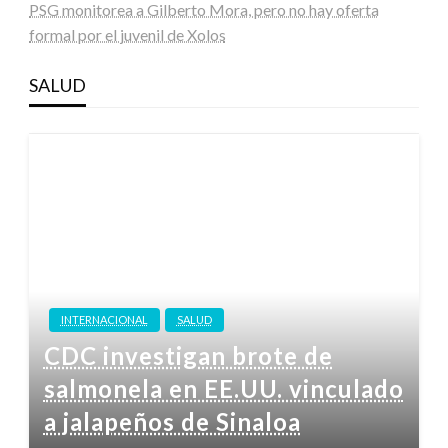
PSG monitorea a Gilberto Mora, pero no hay oferta
formal por el juvenil de Xolos
SALUD
INTERNACIONAL
SALUD
CDC investigan brote de
salmonela en EE.UU. vinculado
a jalapeños de Sinaloa