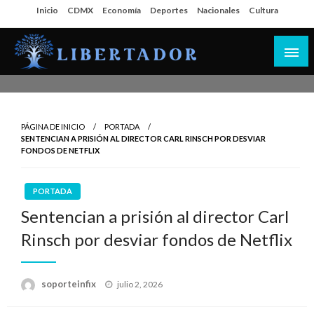
Salta
Inicio
CDMX
Economía
Deportes
Nacionales
Cultura
al
contenido
Libertador MX
PÁGINA DE INICIO
PORTADA
SENTENCIAN A PRISIÓN AL DIRECTOR CARL RINSCH POR DESVIAR
FONDOS DE NETFLIX
PORTADA
Sentencian a prisión al director Carl
Rinsch por desviar fondos de Netflix
Publicado
soporteinfix
julio 2, 2026
en