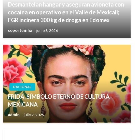
Desmantelan hangar y aseguran avioneta con
cocaína en operativo en el Valle de Mexicali;
FGR incinera 300 kg de droga en Edomex
soporteinfix
junio 8, 2026
NACIONAL
FRIDA, SÍMBOLO ETERNO DE CULTURA
MEXICANA
admin
julio 7, 2025