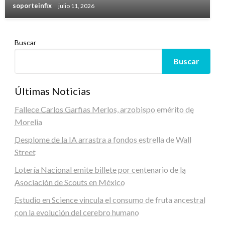
soporteinfix
julio 11, 2026
Buscar
Buscar
Últimas Noticias
Fallece Carlos Garfias Merlos, arzobispo emérito de
Morelia
Desplome de la IA arrastra a fondos estrella de Wall
Street
Lotería Nacional emite billete por centenario de la
Asociación de Scouts en México
Estudio en Science vincula el consumo de fruta ancestral
con la evolución del cerebro humano