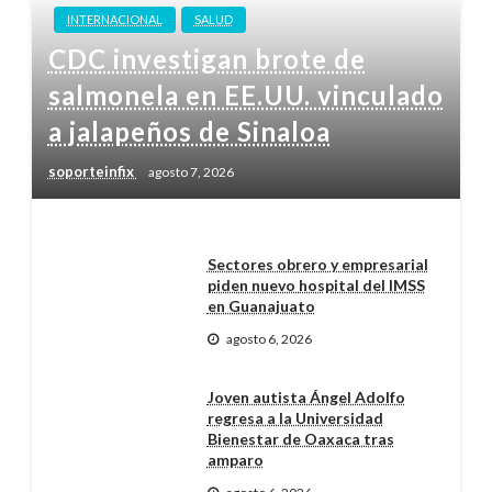
INTERNACIONAL
SALUD
CDC investigan brote de
salmonela en EE.UU. vinculado
a jalapeños de Sinaloa
soporteinfix
agosto 7, 2026
Sectores obrero y empresarial
piden nuevo hospital del IMSS
en Guanajuato
agosto 6, 2026
Joven autista Ángel Adolfo
regresa a la Universidad
Bienestar de Oaxaca tras
amparo