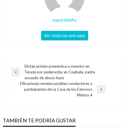
soporteinfix
Ver todas las entradas
Navegación
Dictan prisión preventiva a maestro en
Tecate por pederastia; en Coahuila, padre
de
Entrada
acusado de abuso huye
anterior
entradas
Filtraciones revelan posibles conductores y
participantes de La Casa de los Famosos
Entrada
México 4
siguiente
TAMBIÉN TE PODRÍA GUSTAR