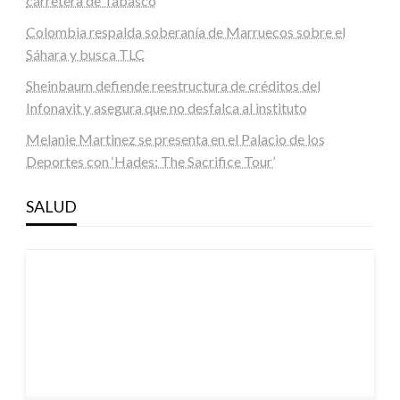
carretera de Tabasco
Colombia respalda soberanía de Marruecos sobre el
Sáhara y busca TLC
Sheinbaum defiende reestructura de créditos del
Infonavit y asegura que no desfalca al instituto
Melanie Martinez se presenta en el Palacio de los
Deportes con ‘Hades: The Sacrifice Tour’
SALUD