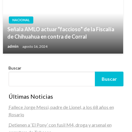
NACIONAL
Señala AMLO actuar “faccioso” de la Fiscalía
de Chihuahua en contra de Corral
admin
agosto 16, 2024
Buscar
Buscar
Últimas Noticias
Fallece Jorge Messi, padre de Lionel, a los 68 años en
Rosario
Detienen a ‘El Pony’ con fusil M4, droga y arsenal en