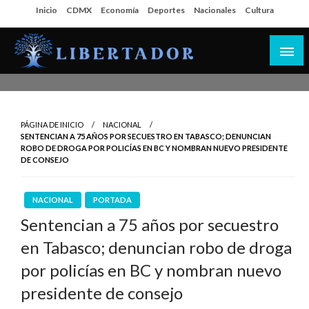
Salta
Inicio
CDMX
Economía
Deportes
Nacionales
Cultura
al
contenido
Libertador MX
PÁGINA DE INICIO
NACIONAL
SENTENCIAN A 75 AÑOS POR SECUESTRO EN TABASCO; DENUNCIAN
ROBO DE DROGA POR POLICÍAS EN BC Y NOMBRAN NUEVO PRESIDENTE
DE CONSEJO
NACIONAL
PORTADA
Sentencian a 75 años por secuestro
en Tabasco; denuncian robo de droga
por policías en BC y nombran nuevo
presidente de consejo