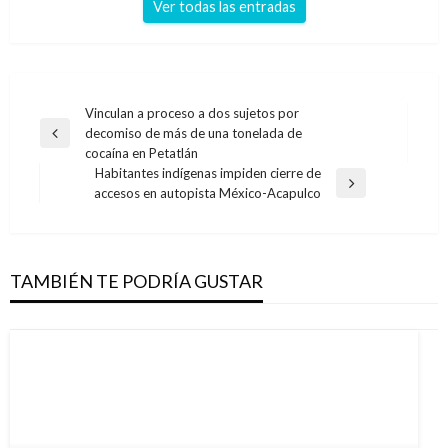
Ver todas las entradas
Navegación
Vinculan a proceso a dos sujetos por
decomiso de más de una tonelada de
de
Entrada
cocaína en Petatlán
anterior
entradas
Habitantes indígenas impiden cierre de
Entrada
accesos en autopista México-Acapulco
siguiente
TAMBIÉN TE PODRÍA GUSTAR