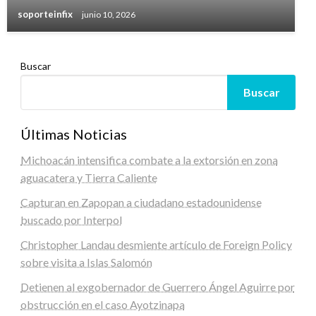
soporteinfix
junio 10, 2026
Buscar
Buscar
Últimas Noticias
Michoacán intensifica combate a la extorsión en zona
aguacatera y Tierra Caliente
Capturan en Zapopan a ciudadano estadounidense
buscado por Interpol
Christopher Landau desmiente artículo de Foreign Policy
sobre visita a Islas Salomón
Detienen al exgobernador de Guerrero Ángel Aguirre por
obstrucción en el caso Ayotzinapa