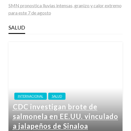
SMN pronostica lluvias intensas, granizo y calor extremo
para este 7 de agosto
SALUD
INTERNACIONAL
SALUD
CDC investigan brote de
salmonela en EE.UU. vinculado
a jalapeños de Sinaloa