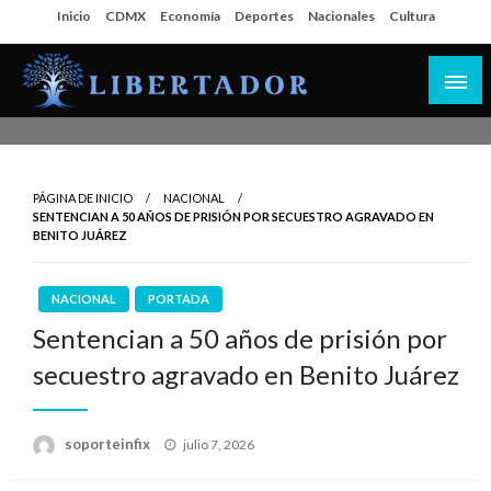
Salta
Inicio
CDMX
Economía
Deportes
Nacionales
Cultura
al
contenido
Libertador MX
PÁGINA DE INICIO
NACIONAL
SENTENCIAN A 50 AÑOS DE PRISIÓN POR SECUESTRO AGRAVADO EN
BENITO JUÁREZ
NACIONAL
PORTADA
Sentencian a 50 años de prisión por
secuestro agravado en Benito Juárez
Publicado
soporteinfix
julio 7, 2026
en