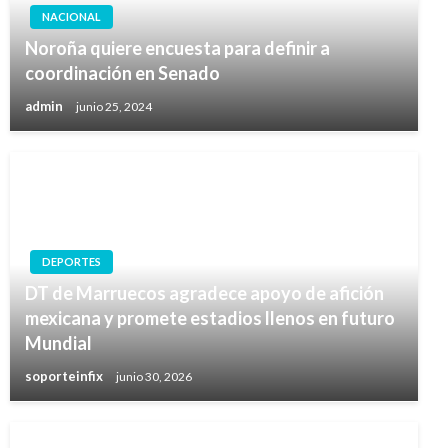
NACIONAL
Noroña quiere encuesta para definir a
coordinación en Senado
admin
junio 25, 2024
DEPORTES
DT de Marruecos agradece apoyo de afición
mexicana y promete estadios llenos en futuro
Mundial
soporteinfix
junio 30, 2026