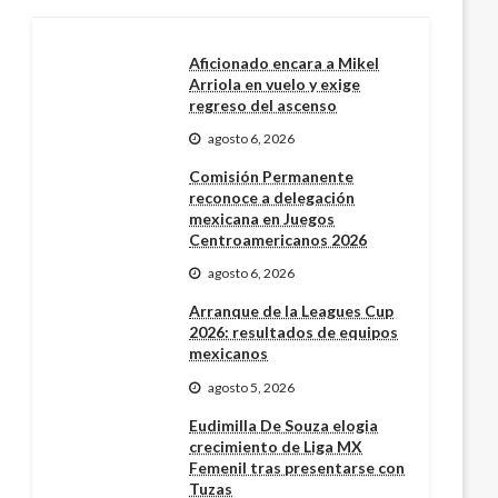
Aficionado encara a Mikel
Arriola en vuelo y exige
regreso del ascenso
agosto 6, 2026
Comisión Permanente
reconoce a delegación
mexicana en Juegos
Centroamericanos 2026
agosto 6, 2026
Arranque de la Leagues Cup
2026: resultados de equipos
mexicanos
agosto 5, 2026
Eudimilla De Souza elogia
crecimiento de Liga MX
Femenil tras presentarse con
Tuzas