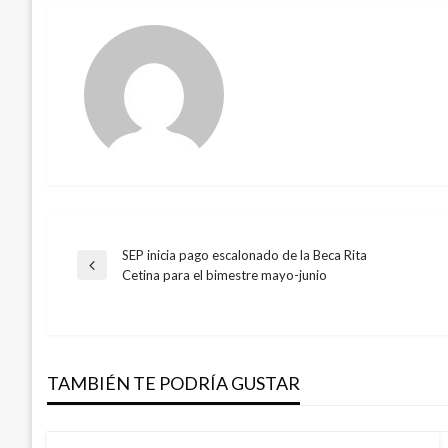
SEP inicia pago escalonado de la Beca Rita
Navegación
Entrada
Cetina para el bimestre mayo-junio
anterior
de
entradas
TAMBIÉN TE PODRÍA GUSTAR