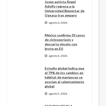
Joven autista Ángel
Adolfo regresa a la
Universidad Bienestar de
Oaxaca tras amparo
agosto 6, 2026
México confirma 33 casos
de ciclosporiasis y
descarta vínculo con
brote en EU
agosto 6, 2026
Estudio global indica que
el 79% de los cambios en
hábitat de mariposas se
asocian al calentamiento
global
agosto 5, 2026