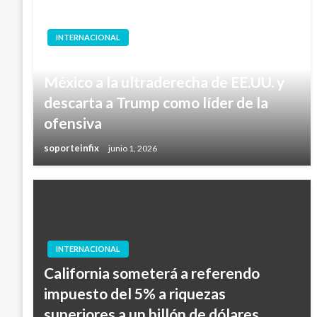
INTERNACIONAL
Sheinbaum atribuye ataques contra
México a la ultraderecha de EE.UU. y
descarta a Trump como líder de la
ofensiva
soporteinfix
junio 1, 2026
INTERNACIONAL
California someterá a referendo
impuesto del 5% a riquezas
superiores a un billón de dólares