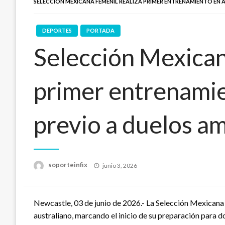
SELECCIÓN MEXICANA FEMENIL REALIZA PRIMER ENTRENAMIENTO EN 
DEPORTES
PORTADA
Selección Mexican
primer entrenamie
previo a duelos a
Publicado
soporteinfix
junio 3, 2026
en
Newcastle, 03 de junio de 2026.- La Selección Mexicana 
australiano, marcando el inicio de su preparación para d