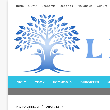
Salta
Inicio
CDMX
Economía
Deportes
Nacionales
Cultura
al
contenido
Libertador MX
INICIO
CDMX
ECONOMÍA
DEPORTES
N
PÁGINA DE INICIO
DEPORTES