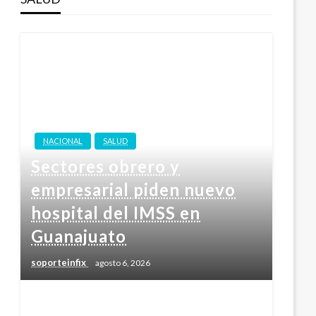
NACIONAL
SALUD
Sectores obrero y
empresarial piden nuevo
hospital del IMSS en
Guanajuato
soporteinfix
agosto 6, 2026