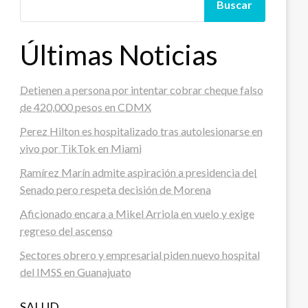
Buscar
Últimas Noticias
Detienen a persona por intentar cobrar cheque falso
de 420,000 pesos en CDMX
Perez Hilton es hospitalizado tras autolesionarse en
vivo por TikTok en Miami
Ramírez Marín admite aspiración a presidencia del
Senado pero respeta decisión de Morena
Aficionado encara a Mikel Arriola en vuelo y exige
regreso del ascenso
Sectores obrero y empresarial piden nuevo hospital
del IMSS en Guanajuato
SALUD