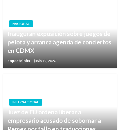
NACIONAL
Inauguran exposición sobre juegos de
pelota y arranca agenda de conciertos
en CDMX
soporteinfix
junio 12, 2026
INTERNACIONAL
Juez de EU ordena liberar a
empresario acusado de sobornar a
Pemex por fallo en traducciones