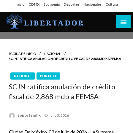
Salta
Inicio
CDMX
Economía
Deportes
Nacionales
Cultura
al
contenido
Libertador MX
PÁGINA DE INICIO
NACIONAL
SCJN RATIFICA ANULACIÓN DE CRÉDITO FISCAL DE 2,868 MDP A FEMSA
NACIONAL
PORTADA
SCJN ratifica anulación de crédito
fiscal de 2,868 mdp a FEMSA
Publicado
soporteinfix
julio 3, 2026
en
Ciudad De México, 03 de julio de 2026.- La Suprema