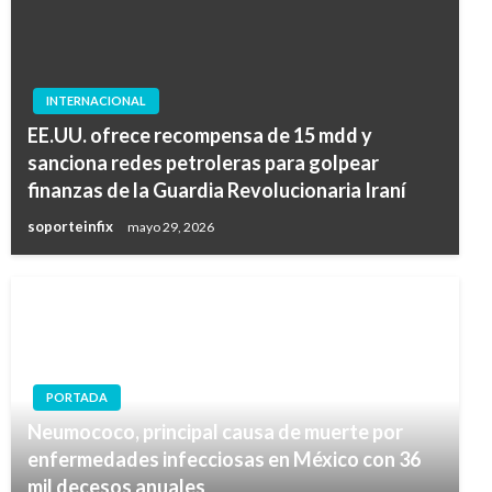
INTERNACIONAL
EE.UU. ofrece recompensa de 15 mdd y
sanciona redes petroleras para golpear
finanzas de la Guardia Revolucionaria Iraní
soporteinfix
mayo 29, 2026
PORTADA
Neumococo, principal causa de muerte por
enfermedades infecciosas en México con 36
mil decesos anuales