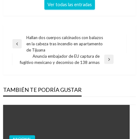
Ver todas las entradas
Navegación
Hallan dos cuerpos calcinados con balazos
en la cabeza tras incendio en apartamento
de
Entrada
de Tijuana
anterior
entradas
Anuncia embajador de EU captura de
Entrada
fugitivo mexicano y decomiso de 138 armas
siguiente
TAMBIÉN TE PODRÍA GUSTAR
NACIONAL