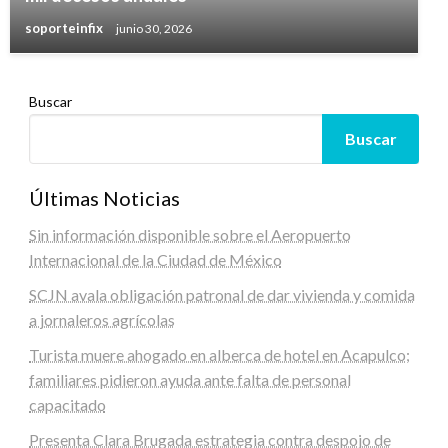
soporteinfix
junio 30, 2026
Buscar
Buscar
Últimas Noticias
Sin información disponible sobre el Aeropuerto
Internacional de la Ciudad de México
SCJN avala obligación patronal de dar vivienda y comida
a jornaleros agrícolas
Turista muere ahogado en alberca de hotel en Acapulco;
familiares pidieron ayuda ante falta de personal
capacitado
Presenta Clara Brugada estrategia contra despojo de