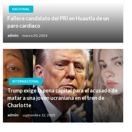
NACIONAL
Fallece candidato del PRI en Huautla de un
paro cardiaco
admin
marzo 30, 2024
INTERNACIONAL
Trump exige la pena capital para el acusado de
matar a una joven ucraniana en el tren de
Charlotte
admin
septiembre 12, 2025