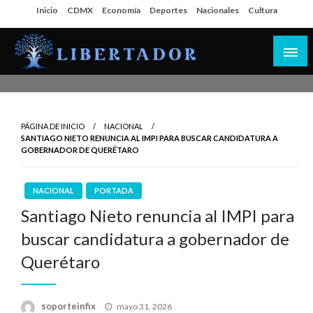
Salta
Inicio
CDMX
Economía
Deportes
Nacionales
Cultura
al
contenido
Libertador MX
PÁGINA DE INICIO
NACIONAL
SANTIAGO NIETO RENUNCIA AL IMPI PARA BUSCAR CANDIDATURA A
GOBERNADOR DE QUERÉTARO
NACIONAL
PORTADA
Santiago Nieto renuncia al IMPI para
buscar candidatura a gobernador de
Querétaro
Publicado
soporteinfix
mayo 31, 2026