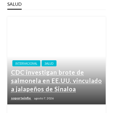
SALUD
INTERNACIONAL
SALUD
CDC investigan brote de
salmonela en EE.UU. vinculado
a jalapeños de Sinaloa
soporteinfix
agosto 7, 2026