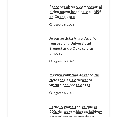
Sectores obrero y empresarial
piden nuevo hospital del IMSS
en Guanajuato
agosto 6, 2026
Joven autista Ángel Adolfo
regresa a la Universidad
Bienestar de Oaxaca tras
amparo
agosto 6, 2026
México confirma 33 casos de
ciclosporiasis y descarta
vínculo con brote en EU
agosto 6, 2026
Estudio global indica que el
79% de los cambios en hábitat
de mariposas se asocian al