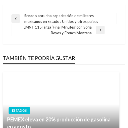
Navegación
Senado aprueba capacitación de militares
Entrada
mexicanos en Estados Unidos y otros países
de
anterior
LMNT 115 lanza ‘Final Minutes’ con Sofía
entradas
Entrada
Reyes y French Montana
siguiente
TAMBIÉN TE PODRÍA GUSTAR
ESTADOS
PEMEX eleva en 20% producción de gasolina
en agosto