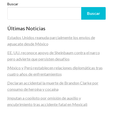
Buscar
Buscar
Últimas Noticias
Estados Unidos reanuda parcialmente los envíos de
aguacate desde México
EE. UU. reconoce apoyo de Sheinbaum contra el narco
pero advierte que persisten desafíos
México y Perú restablecen relaciones diplomáticas tras
cuatro años de enfrentamientos
Declaran accidental la muerte de Brandon Clarke por
consumo de heroína y cocaína
Imputan a copiloto por omisión de auxilio y
encubrimiento tras accidente fatal en Mexicali