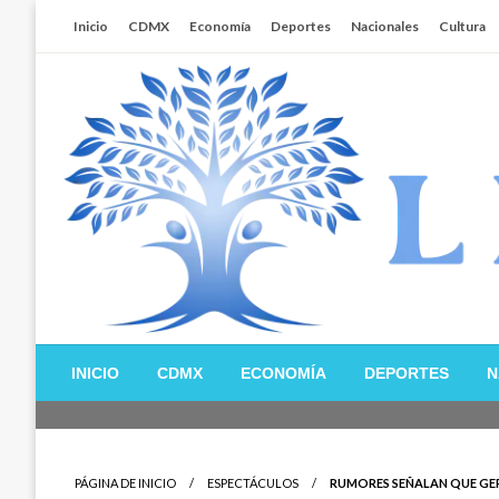
Salta
Inicio
CDMX
Economía
Deportes
Nacionales
Cultura
al
contenido
Libertador MX
INICIO
CDMX
ECONOMÍA
DEPORTES
N
PÁGINA DE INICIO
ESPECTÁCULOS
RUMORES SEÑALAN QUE GER