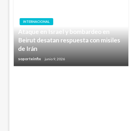
INTERNACIONAL
Ataque en Israel y bombardeo en
Beirut desatan respuesta con misiles
de Irán
soporteinfix
junio 9, 2026