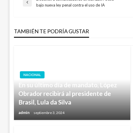
Navegación
Entrada
bajo nueva ley penal contra el uso de IA
anterior
de
TAMBIÉN TE PODRÍA GUSTAR
entradas
NACIONAL
En su último día de mandato, López
Obrador recibirá al presidente de
Brasil, Lula da Silva
admin
septiembre 3, 2024