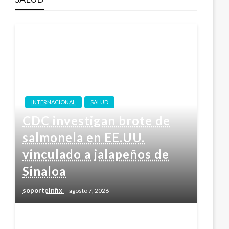
INTERNACIONAL
SALUD
CDC investigan brote de
salmonela en EE.UU.
vinculado a jalapeños de
Sinaloa
soporteinfix
agosto 7, 2026