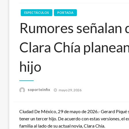
ESPECTÁCULOS
PORTADA
Rumores señalan 
Clara Chía planean
hijo
Publicado
soporteinfix
mayo 29, 2026
en
Ciudad De México, 29 de mayo de 2026.- Gerard Piqué s
tener un tercer hijo. De acuerdo con estas versiones, el 
familia al lado de su actual novia, Clara Chía.