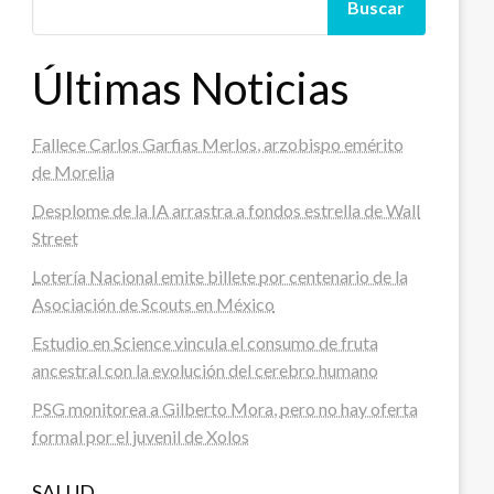
Buscar
Últimas Noticias
Fallece Carlos Garfias Merlos, arzobispo emérito
de Morelia
Desplome de la IA arrastra a fondos estrella de Wall
Street
Lotería Nacional emite billete por centenario de la
Asociación de Scouts en México
Estudio en Science vincula el consumo de fruta
ancestral con la evolución del cerebro humano
PSG monitorea a Gilberto Mora, pero no hay oferta
formal por el juvenil de Xolos
SALUD