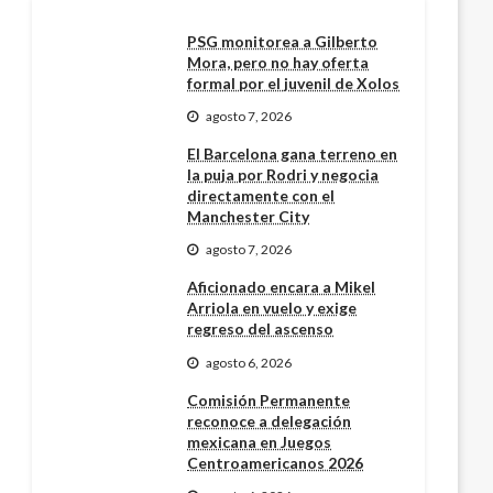
PSG monitorea a Gilberto
Mora, pero no hay oferta
formal por el juvenil de Xolos
agosto 7, 2026
El Barcelona gana terreno en
la puja por Rodri y negocia
directamente con el
Manchester City
agosto 7, 2026
Aficionado encara a Mikel
Arriola en vuelo y exige
regreso del ascenso
agosto 6, 2026
Comisión Permanente
reconoce a delegación
mexicana en Juegos
Centroamericanos 2026