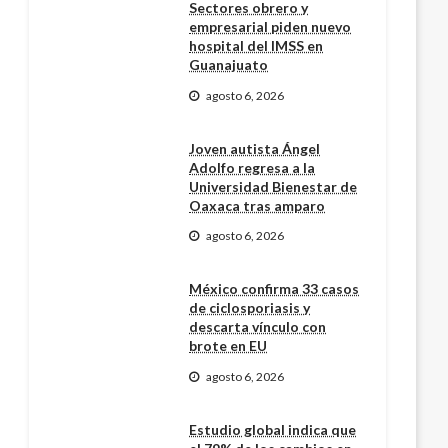
Sectores obrero y
empresarial piden nuevo
hospital del IMSS en
Guanajuato
agosto 6, 2026
Joven autista Ángel
Adolfo regresa a la
Universidad Bienestar de
Oaxaca tras amparo
agosto 6, 2026
México confirma 33 casos
de ciclosporiasis y
descarta vínculo con
brote en EU
agosto 6, 2026
Estudio global indica que