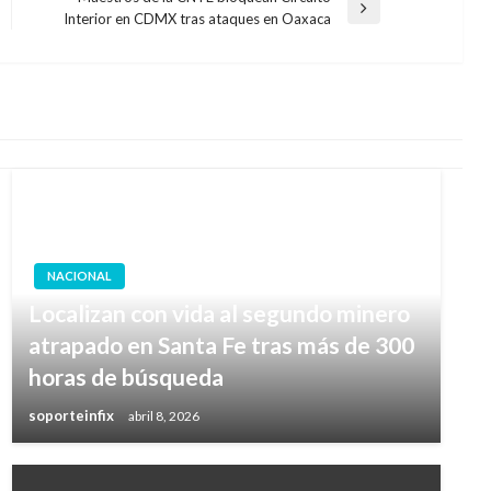
Entrada
Interior en CDMX tras ataques en Oaxaca
siguiente
NACIONAL
Localizan con vida al segundo minero
atrapado en Santa Fe tras más de 300
horas de búsqueda
soporteinfix
abril 8, 2026