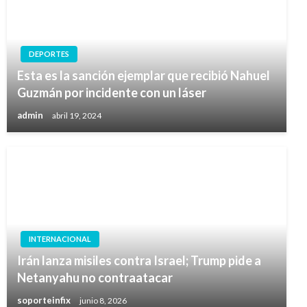
DEPORTES
Esta es la sanción ejemplar que recibió Nahuel
Guzmán por incidente con un láser
admin
abril 19, 2024
INTERNACIONAL
Irán lanza misiles contra Israel; Trump pide a
Netanyahu no contraatacar
soporteinfix
junio 8, 2026