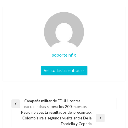
soporteinfix
Ver todas las entradas
Navegación
Campaña militar de EE.UU. contra
Entrada
narcolanchas supera los 200 muertos
de
anterior
Petro no acepta resultados del preconteo;
entradas
Colombia irá a segunda vuelta entre De la
Entrada
Espriella y Cepeda
siguiente