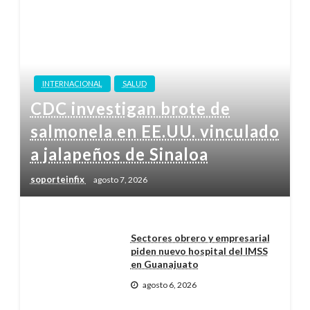
INTERNACIONAL
SALUD
CDC investigan brote de
salmonela en EE.UU. vinculado
a jalapeños de Sinaloa
soporteinfix
agosto 7, 2026
Sectores obrero y empresarial
piden nuevo hospital del IMSS
en Guanajuato
agosto 6, 2026