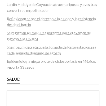
Jardín Hidalgo de Coyoacán atrae mariposas y aves tras
convertirse en polinizador
Reflexionan sobre el derecho a la ciudad y la resistencia
desde el barrio
Se registran 43 mil 619 aspirantes para el examen de
ingreso a la UNAM
Sheinbaum decreta que la Jornada de Reforestación sea
cada segundo domingo de agosto
Epidemiología niega brote de ciclosporiasis en México;
reporta 33 casos
SALUD