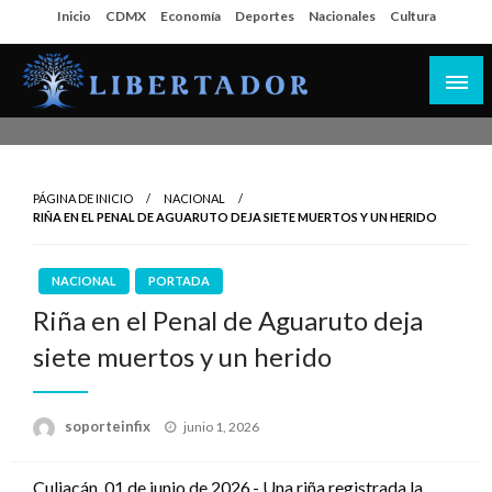
Salta
Inicio
CDMX
Economía
Deportes
Nacionales
Cultura
al
contenido
Libertador MX
PÁGINA DE INICIO
NACIONAL
RIÑA EN EL PENAL DE AGUARUTO DEJA SIETE MUERTOS Y UN HERIDO
NACIONAL
PORTADA
Riña en el Penal de Aguaruto deja
siete muertos y un herido
Publicado
soporteinfix
junio 1, 2026
en
Culiacán, 01 de junio de 2026.- Una riña registrada la