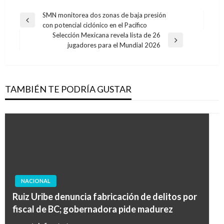
Navegación
SMN monitorea dos zonas de baja presión
Entrada
con potencial ciclónico en el Pacífico
de
anterior
Selección Mexicana revela lista de 26
entradas
Entrada
jugadores para el Mundial 2026
siguiente
TAMBIÉN TE PODRÍA GUSTAR
NACIONAL
Ruiz Uribe denuncia fabricación de delitos por
fiscal de BC; gobernadora pide madurez