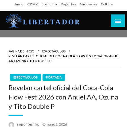
Salta
Inicio
CDMX
Economía
Deportes
Nacionales
Cultura
al
contenido
Libertador MX
PÁGINA DE INICIO
ESPECTÁCULOS
REVELAN CARTEL OFICIAL DEL COCA-COLA FLOW FEST 2026 CON ANUEL
AA, OZUNA Y TITO DOUBLE P
ESPECTÁCULOS
PORTADA
Revelan cartel oficial del Coca-Cola
Flow Fest 2026 con Anuel AA, Ozuna
y Tito Double P
Publicado
soporteinfix
junio 2, 2026