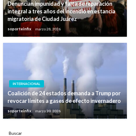
Denuncian impunidad y falta de reparación
integral a tres años del incendio en estancia
migratoria de Ciudad Juárez
soporteinfix
marzo 28, 2026
INTERNACIONAL
Coalición de 24 estados demanda a Trump por
revocar límites a gases de efecto invernadero
soporteinfix
marzo 20, 2026
Buscar