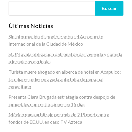
Buscar
Últimas Noticias
Sin información disponible sobre el Aeropuerto
Internacional de la Ciudad de México
SCJN avala obligación patronal de dar vivienda y comida
a jornaleros agrícolas
Turista muere ahogado en alberca de hotel en Acapulco;
familiares pidieron ayuda ante falta de personal
capacitado
Presenta Clara Brugada estrategia contra despojo de
inmuebles con restituciones en 15 días
México gana arbitraje por más de 219 mdd contra
fondos de EE.UU. en caso TV Azteca