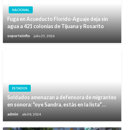
NACIONAL
Fuga en Acueducto Florido-Aguaje deja sin
agua a 421 colonias de Tijuana y Rosarito
soporteinfix
julio 25, 2026
ESTADOS
Soldados amenazan a defensora de migrantes
en sonora: “oye Sandra, estás en la lista”…
admin
abril 8, 2024