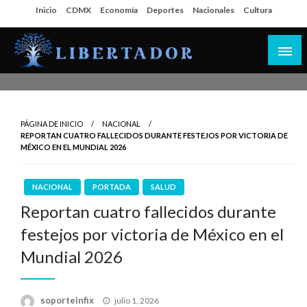
Salta
Inicio
CDMX
Economía
Deportes
Nacionales
Cultura
al
contenido
Libertador MX
PÁGINA DE INICIO
NACIONAL
REPORTAN CUATRO FALLECIDOS DURANTE FESTEJOS POR VICTORIA DE
MÉXICO EN EL MUNDIAL 2026
NACIONAL
PORTADA
SALUD
Reportan cuatro fallecidos durante
festejos por victoria de México en el
Mundial 2026
Publicado
soporteinfix
julio 1, 2026