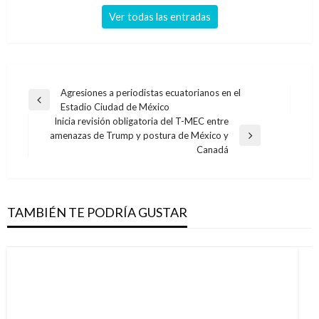
Ver todas las entradas
Navegación
Agresiones a periodistas ecuatorianos en el
Entrada
Estadio Ciudad de México
de
anterior
Inicia revisión obligatoria del T-MEC entre
entradas
amenazas de Trump y postura de México y
Entrada
Canadá
siguiente
TAMBIÉN TE PODRÍA GUSTAR