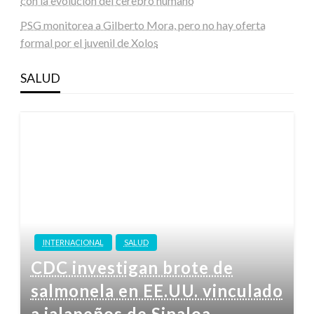
con la evolución del cerebro humano
PSG monitorea a Gilberto Mora, pero no hay oferta
formal por el juvenil de Xolos
SALUD
INTERNACIONAL
SALUD
CDC investigan brote de
salmonela en EE.UU. vinculado
a jalapeños de Sinaloa