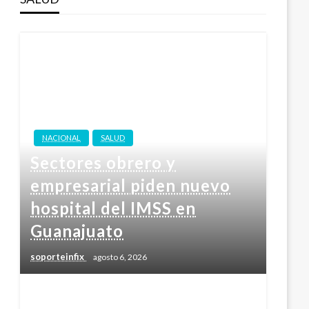
NACIONAL
SALUD
Sectores obrero y
empresarial piden nuevo
hospital del IMSS en
Guanajuato
soporteinfix
agosto 6, 2026