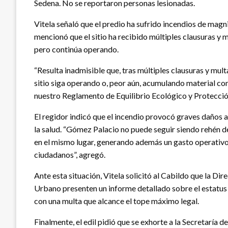
Sedena. No se reportaron personas lesionadas.
Vitela señaló que el predio ha sufrido incendios de magni
mencionó que el sitio ha recibido múltiples clausuras y m
pero continúa operando.
“Resulta inadmisible que, tras múltiples clausuras y mult
sitio siga operando o, peor aún, acumulando material c
nuestro Reglamento de Equilibrio Ecológico y Protección
El regidor indicó que el incendio provocó graves daños al
la salud. “Gómez Palacio no puede seguir siendo rehén d
en el mismo lugar, generando además un gasto operativo 
ciudadanos”, agregó.
Ante esta situación, Vitela solicitó al Cabildo que la Di
Urbano presenten un informe detallado sobre el estatus 
con una multa que alcance el tope máximo legal.
Finalmente, el edil pidió que se exhorte a la Secretarí