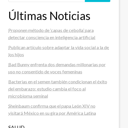
Últimas Noticias
Proponen método de ‘capas de cebolla’ para
detectar consciencia en inteligencia artificial
Publican artículo sobre adaptar la vida social a la de
los hijos
Bad Bunny enfrenta dos demandas millonarias por
uso no consentido de voces femeninas
Bacterias en el semen también condicionan el éxito
del embarazo: estudio cambia el foco al
microbioma seminal
Sheinbaum confirma que el papa León XIV no
visitará México en su gira por América Latina
SALUD