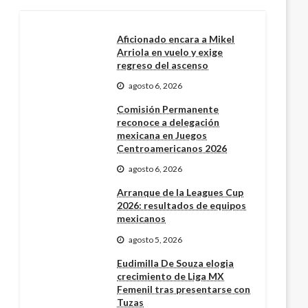
Aficionado encara a Mikel
Arriola en vuelo y exige
regreso del ascenso
agosto 6, 2026
Comisión Permanente
reconoce a delegación
mexicana en Juegos
Centroamericanos 2026
agosto 6, 2026
Arranque de la Leagues Cup
2026: resultados de equipos
mexicanos
agosto 5, 2026
Eudimilla De Souza elogia
crecimiento de Liga MX
Femenil tras presentarse con
Tuzas