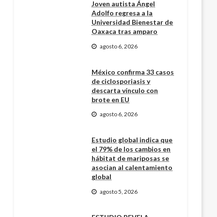
Joven autista Ángel
Adolfo regresa a la
Universidad Bienestar de
Oaxaca tras amparo
agosto 6, 2026
México confirma 33 casos
de ciclosporiasis y
descarta vínculo con
brote en EU
agosto 6, 2026
Estudio global indica que
el 79% de los cambios en
hábitat de mariposas se
asocian al calentamiento
global
agosto 5, 2026