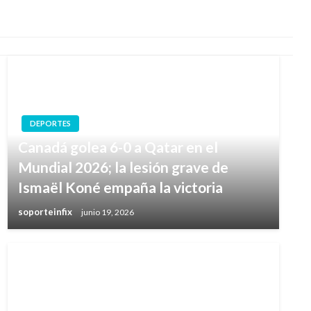
DEPORTES
Canadá golea 6-0 a Qatar en el
Mundial 2026; la lesión grave de
Ismaël Koné empaña la victoria
soporteinfix
junio 19, 2026