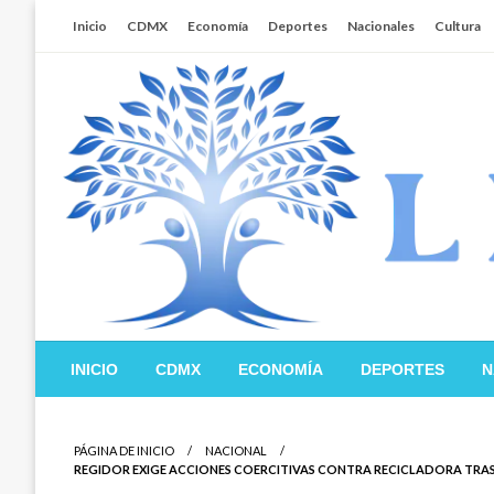
Salta
Inicio
CDMX
Economía
Deportes
Nacionales
Cultura
al
contenido
Libertador MX
INICIO
CDMX
ECONOMÍA
DEPORTES
N
PÁGINA DE INICIO
NACIONAL
REGIDOR EXIGE ACCIONES COERCITIVAS CONTRA RECICLADORA TRAS