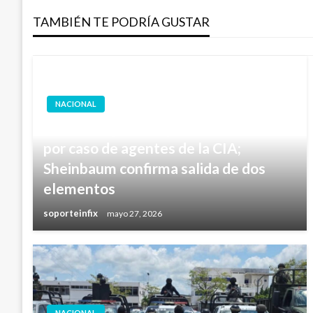
TAMBIÉN TE PODRÍA GUSTAR
entradas
NACIONAL
Maru Campos comparece ante la FGR
por caso de agentes de la CIA;
Sheinbaum confirma salida de dos
elementos
soporteinfix
mayo 27, 2026
NACIONAL