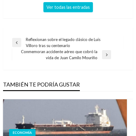
Ver todas las entradas
Navegación
Reflexionan sobre el legado clásico de Luis
Entrada
Villoro tras su centenario
de
anterior
Conmemoran accidente aéreo que cobró la
entradas
Entrada
vida de Juan Camilo Mouriño
siguiente
TAMBIÉN TE PODRÍA GUSTAR
ECONOMÍA