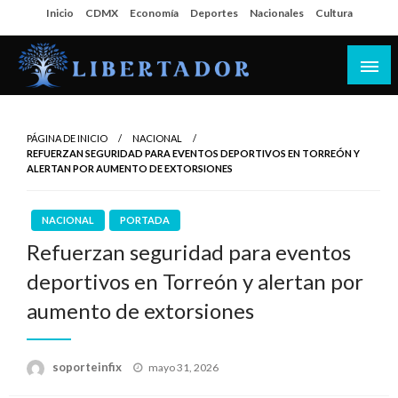
Salta
Inicio
CDMX
Economía
Deportes
Nacionales
Cultura
al
contenido
Libertador MX
PÁGINA DE INICIO
NACIONAL
REFUERZAN SEGURIDAD PARA EVENTOS DEPORTIVOS EN TORREÓN Y
ALERTAN POR AUMENTO DE EXTORSIONES
NACIONAL
PORTADA
Refuerzan seguridad para eventos
deportivos en Torreón y alertan por
aumento de extorsiones
Publicado
soporteinfix
mayo 31, 2026
en