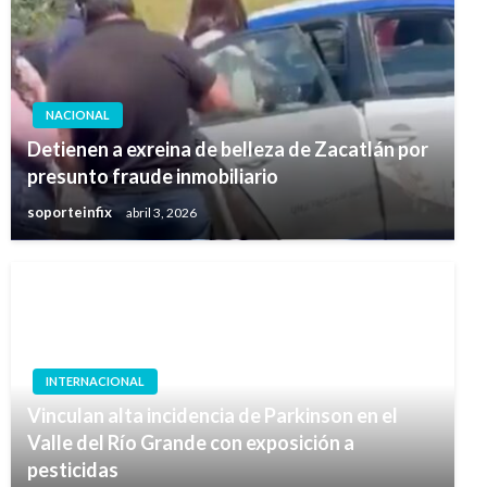
NACIONAL
Detienen a exreina de belleza de Zacatlán por
presunto fraude inmobiliario
soporteinfix
abril 3, 2026
INTERNACIONAL
Vinculan alta incidencia de Parkinson en el
Valle del Río Grande con exposición a
pesticidas