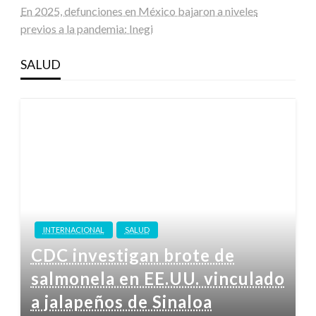
En 2025, defunciones en México bajaron a niveles
previos a la pandemia: Inegi
SALUD
INTERNACIONAL
SALUD
CDC investigan brote de
salmonela en EE.UU. vinculado
a jalapeños de Sinaloa