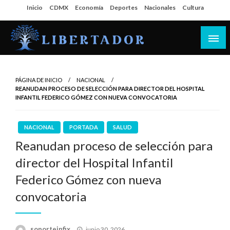
Salta
Inicio
CDMX
Economía
Deportes
Nacionales
Cultura
al
contenido
Libertador MX
PÁGINA DE INICIO
NACIONAL
REANUDAN PROCESO DE SELECCIÓN PARA DIRECTOR DEL HOSPITAL
INFANTIL FEDERICO GÓMEZ CON NUEVA CONVOCATORIA
NACIONAL
PORTADA
SALUD
Reanudan proceso de selección para
director del Hospital Infantil
Federico Gómez con nueva
convocatoria
Publicado
soporteinfix
junio 30, 2026