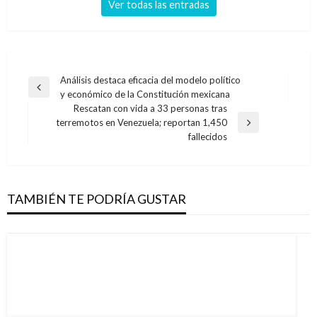
Ver todas las entradas
Navegación
Análisis destaca eficacia del modelo político
Entrada
y económico de la Constitución mexicana
de
anterior
Rescatan con vida a 33 personas tras
entradas
terremotos en Venezuela; reportan 1,450
Entrada
fallecidos
siguiente
TAMBIÉN TE PODRÍA GUSTAR