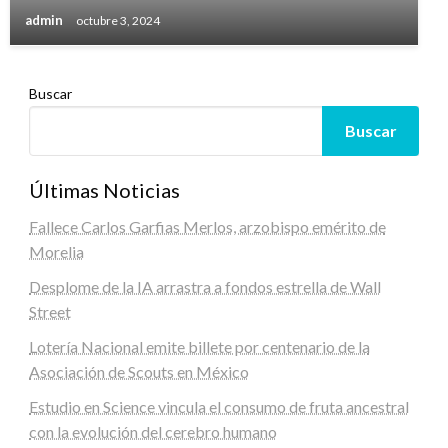
admin
octubre 3, 2024
Buscar
Buscar
Últimas Noticias
Fallece Carlos Garfias Merlos, arzobispo emérito de
Morelia
Desplome de la IA arrastra a fondos estrella de Wall
Street
Lotería Nacional emite billete por centenario de la
Asociación de Scouts en México
Estudio en Science vincula el consumo de fruta ancestral
con la evolución del cerebro humano