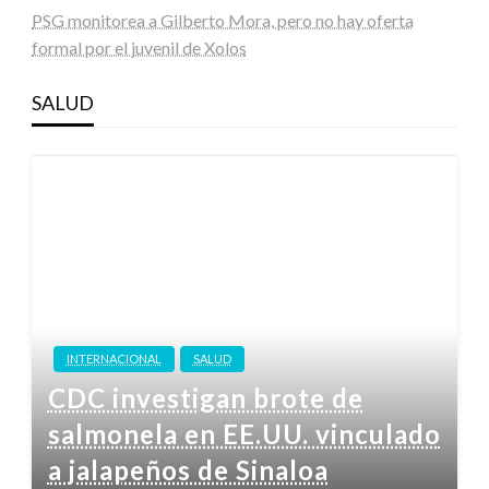
PSG monitorea a Gilberto Mora, pero no hay oferta
formal por el juvenil de Xolos
SALUD
INTERNACIONAL
SALUD
CDC investigan brote de
salmonela en EE.UU. vinculado
a jalapeños de Sinaloa