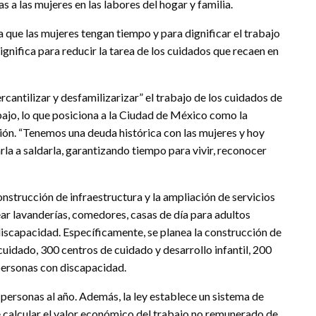
 a las mujeres en las labores del hogar y familia.
a que las mujeres tengan tiempo y para dignificar el trabajo
ignifica para reducir la tarea de los cuidados que recaen en
antilizar y desfamilizarizar” el trabajo de los cuidados de
abajo, lo que posiciona a la Ciudad de México como la
ión. “Tenemos una deuda histórica con las mujeres y hoy
la a saldarla, garantizando tiempo para vivir, reconocer
onstrucción de infraestructura y la ampliación de servicios
r lavanderías, comedores, casas de día para adultos
iscapacidad. Específicamente, se planea la construcción de
idado, 300 centros de cuidado y desarrollo infantil, 200
personas con discapacidad.
personas al año. Además, la ley establece un sistema de
ne calcular el valor económico del trabajo no remunerado de