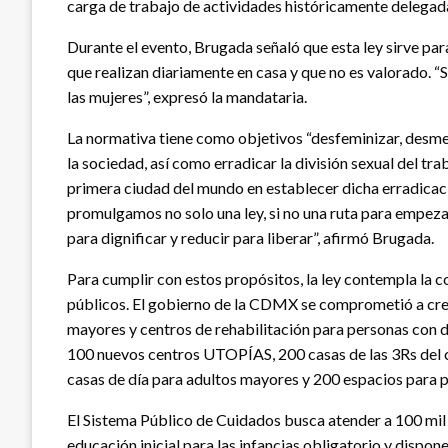
carga de trabajo de actividades históricamente delegadas
Durante el evento, Brugada señaló que esta ley sirve par
que realizan diariamente en casa y que no es valorado. “S
las mujeres”, expresó la mandataria.
La normativa tiene como objetivos “desfeminizar, desmerc
la sociedad, así como erradicar la división sexual del tr
primera ciudad del mundo en establecer dicha erradicac
promulgamos no solo una ley, si no una ruta para empezar
para dignificar y reducir para liberar”, afirmó Brugada.
Para cumplir con estos propósitos, la ley contempla la c
públicos. El gobierno de la CDMX se comprometió a crea
mayores y centros de rehabilitación para personas con d
100 nuevos centros UTOPÍAS, 200 casas de las 3Rs del cu
casas de día para adultos mayores y 200 espacios para 
El Sistema Público de Cuidados busca atender a 100 mil 
educación inicial para las infancias obligatorio y dispo