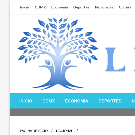
Salta
Inicio
CDMX
Economía
Deportes
Nacionales
Cultura
al
contenido
Libertador MX
INICIO
CDMX
ECONOMÍA
DEPORTES
N
PÁGINA DE INICIO
NACIONAL