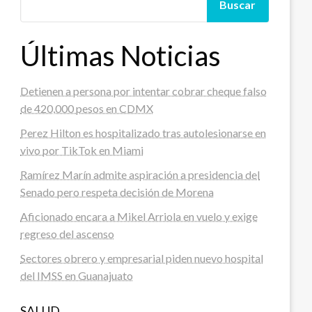
Buscar
Últimas Noticias
Detienen a persona por intentar cobrar cheque falso
de 420,000 pesos en CDMX
Perez Hilton es hospitalizado tras autolesionarse en
vivo por TikTok en Miami
Ramírez Marín admite aspiración a presidencia del
Senado pero respeta decisión de Morena
Aficionado encara a Mikel Arriola en vuelo y exige
regreso del ascenso
Sectores obrero y empresarial piden nuevo hospital
del IMSS en Guanajuato
SALUD