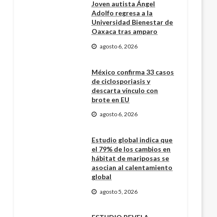
Joven autista Ángel
Adolfo regresa a la
Universidad Bienestar de
Oaxaca tras amparo
agosto 6, 2026
México confirma 33 casos
de ciclosporiasis y
descarta vínculo con
brote en EU
agosto 6, 2026
Estudio global indica que
el 79% de los cambios en
hábitat de mariposas se
asocian al calentamiento
global
agosto 5, 2026