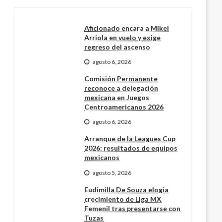
Aficionado encara a Mikel
Arriola en vuelo y exige
regreso del ascenso
agosto 6, 2026
Comisión Permanente
reconoce a delegación
mexicana en Juegos
Centroamericanos 2026
agosto 6, 2026
Arranque de la Leagues Cup
2026: resultados de equipos
mexicanos
agosto 5, 2026
Eudimilla De Souza elogia
crecimiento de Liga MX
Femenil tras presentarse con
Tuzas