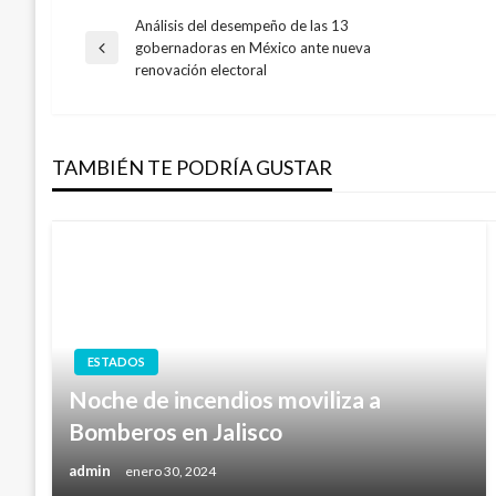
Análisis del desempeño de las 13
Navegación
gobernadoras en México ante nueva
Entrada
renovación electoral
anterior
de
entradas
TAMBIÉN TE PODRÍA GUSTAR
ESTADOS
Noche de incendios moviliza a
Bomberos en Jalisco
admin
enero 30, 2024