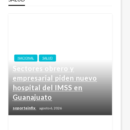
NACIONAL
SALUD
Sectores obrero y
empresarial piden nuevo
hospital del IMSS en
Guanajuato
soporteinfix
agosto 6, 2026