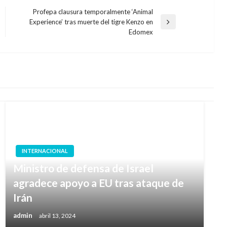
Profepa clausura temporalmente ‘Animal
Experience’ tras muerte del tigre Kenzo en
Entrada
Edomex
siguiente
INTERNACIONAL
Ministro de defensa de Israel
agradece apoyo a EU tras ataque de
Irán
admin
abril 13, 2024