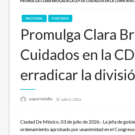
PROMULGA CLARA BRUGADA LA LEY DE CUIDADOS EN LA CDMX; BUSCA
NACIONAL
PORTADA
Promulga Clara Br
Cuidados en la C
erradicar la divisi
Publicado
soporteinfix
julio 3, 2026
en
Ciudad De México, 03 de julio de 2026.- La jefa de gob
ordenamiento aprobado por unanimidad en el Congreso ca