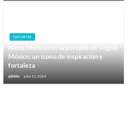
DEPORTES
Alexa Moreno en la portada de Vogue
México: un ícono de inspiración y
fortaleza
admin
julio 11, 2024