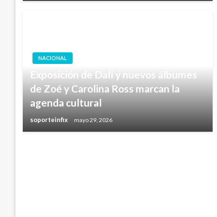
NACIONAL
Exposición de Dalí y nuevos álbumes
de Zoé y Carolina Ross marcan la
agenda cultural
soporteinfix
mayo 29, 2026