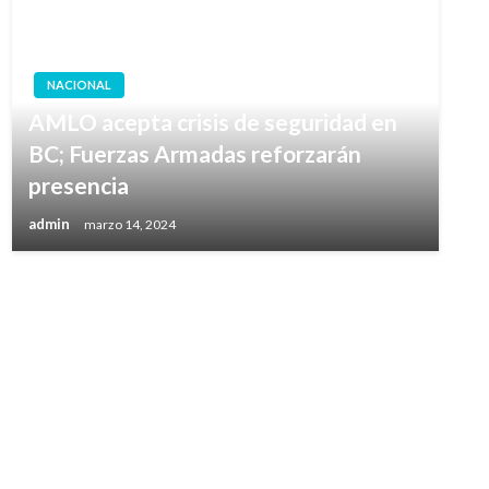
NACIONAL
AMLO acepta crisis de seguridad en
BC; Fuerzas Armadas reforzarán
presencia
admin
marzo 14, 2024