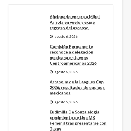
Aficionado encara a Mikel
Arriola en vuelo y exige
regreso del ascenso
agosto 6, 2026
Comisión Permanente
reconoce a delegación
mexicana en Juegos
Centroamericanos 2026
agosto 6, 2026
Arranque de la Leagues Cup
2026: resultados de equipos
mexicanos
agosto 5, 2026
Eudimilla De Souza elogia
crecimiento de Liga MX
Femenil tras presentarse con
Tuzas