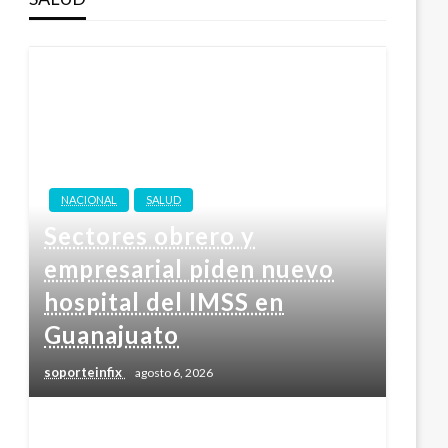
NACIONAL
SALUD
Sectores obrero y
empresarial piden nuevo
hospital del IMSS en
Guanajuato
soporteinfix
agosto 6, 2026