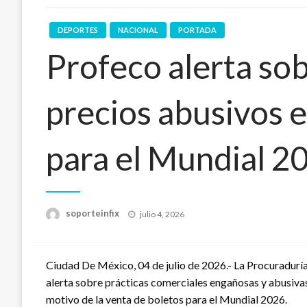
DEPORTES
NACIONAL
PORTADA
Profeco alerta sob
precios abusivos 
para el Mundial 2
Publicado
soporteinfix
julio 4, 2026
en
Ciudad De México, 04 de julio de 2026.- La Procuradurí
alerta sobre prácticas comerciales engañosas y abusiv
motivo de la venta de boletos para el Mundial 2026.