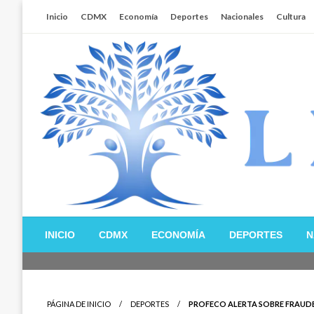
Salta
Inicio
CDMX
Economía
Deportes
Nacionales
Cultura
al
contenido
Libertador MX
INICIO
CDMX
ECONOMÍA
DEPORTES
N
PÁGINA DE INICIO
DEPORTES
PROFECO ALERTA SOBRE FRAUDES