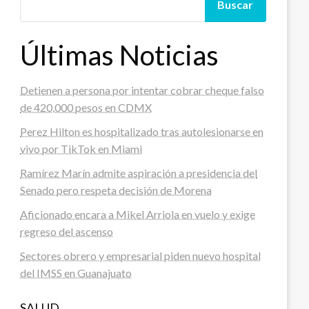
Buscar
Últimas Noticias
Detienen a persona por intentar cobrar cheque falso
de 420,000 pesos en CDMX
Perez Hilton es hospitalizado tras autolesionarse en
vivo por TikTok en Miami
Ramírez Marín admite aspiración a presidencia del
Senado pero respeta decisión de Morena
Aficionado encara a Mikel Arriola en vuelo y exige
regreso del ascenso
Sectores obrero y empresarial piden nuevo hospital
del IMSS en Guanajuato
SALUD