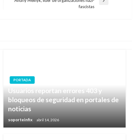
Andriy Melnyk, líder de organizaciones nazi-
Entrada
fascistas
siguiente
PORTADA
Usuarios reportan errores 403 y
bloqueos de seguridad en portales de
noticias
soporteinfix
abril 14, 2026